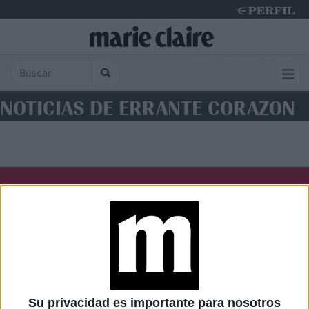
Friday 7 de August de 2026
NOTICIAS DE ERRANTE CORAZON
Diario Perfil
Caras
Noticias
Fortuna
Hombre
Weekend
Parabrisas
Supercampo
Su privacidad es importante para nosotros