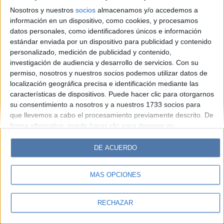
Look
Luz
Mía
Lunateen
Break
BATimes
Nosotros y nuestros
socios
almacenamos y/o accedemos a
información en un dispositivo, como cookies, y procesamos
© Perfil.com 2006-2019 - Todos los derechos reservados
datos personales, como identificadores únicos e información
Registro de Propiedad Intelectual: Nro. 5346433
estándar enviada por un dispositivo para publicidad y contenido
personalizado, medición de publicidad y contenido,
investigación de audiencia y desarrollo de servicios.
Con su
permiso, nosotros y nuestros socios podemos utilizar datos de
localización geográfica precisa e identificación mediante las
características de dispositivos. Puede hacer clic para otorgarnos
su consentimiento a nosotros y a nuestros 1733 socios para
que llevemos a cabo el procesamiento previamente descrito. De
forma alternativa, puede hacer clic para denegar su
consentimiento o acceder a información más detallada y
cambiar sus preferencias antes de otorgar su consentimiento.
DE ACUERDO
Tenga en cuenta que algún procesamiento de sus datos
personales puede no requerir de su consentimiento, pero usted
MÁS OPCIONES
tiene el derecho de rechazar tal procesamiento. Sus
preferencias se aplicarán solo a este sitio web. Puede cambiar
sus preferencias o retirar su consentimiento en cualquier
RECHAZAR
momento volviendo a este sitio y haciendo clic en el botón
"Privacidad" en la parte inferior de la página web.