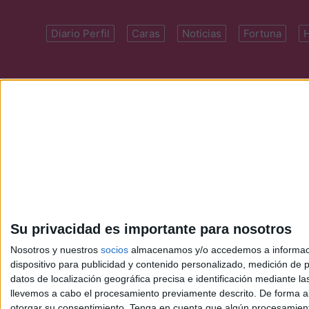
Diario Perfil
Caras
Noticias
Fortuna
Domicilio: Cal
Su privacidad es importante para nosotros
Nosotros y nuestros
socios
almacenamos y/o accedemos a información
dispositivo para publicidad y contenido personalizado, medición de pu
datos de localización geográfica precisa e identificación mediante l
llevemos a cabo el procesamiento previamente descrito. De forma al
otorgar su consentimiento.
Tenga en cuenta que algún procesamiento