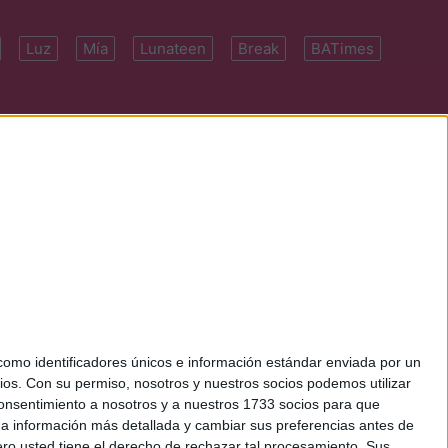
Luz
Mía
Lunateen
Break
BATimes
 7091-4922 | E-
mo identificadores únicos e información estándar enviada por un
ios.
Con su permiso, nosotros y nuestros socios podemos utilizar
 consentimiento a nosotros y a nuestros 1733 socios para que
 a información más detallada y cambiar sus preferencias antes de
o usted tiene el derecho de rechazar tal procesamiento. Sus