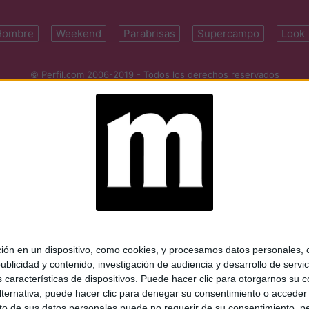
Hombre
Weekend
Parabrisas
Supercampo
Look
© Perfil.com 2006-2019 - Todos los derechos reservados
Registro de Propiedad Intelectual: Nro. 5346433
ifornia 2715, C1289ABI, CABA, Argentina | Tel: (5411) 7091-4921 | (5411)
mail:
perfilcom@perfil.com
| Propietario: Diario Perfil S.A.
 en un dispositivo, como cookies, y procesamos datos personales, co
blicidad y contenido, investigación de audiencia y desarrollo de servic
as características de dispositivos. Puede hacer clic para otorgarnos su
ternativa, puede hacer clic para denegar su consentimiento o acceder
 de sus datos personales puede no requerir de su consentimiento, per