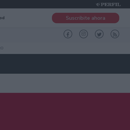
Suscribite ahora
od
RO