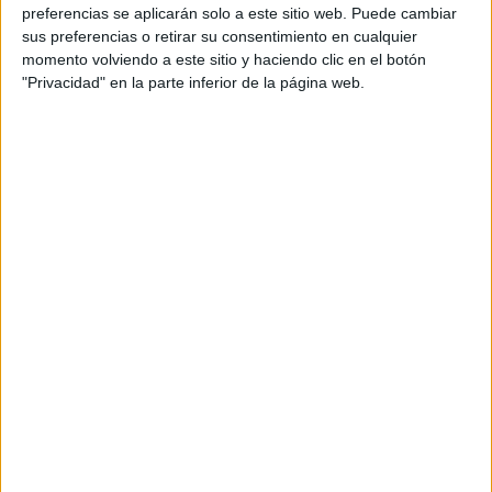
preferencias se aplicarán solo a este sitio web. Puede cambiar
sus preferencias o retirar su consentimiento en cualquier
momento volviendo a este sitio y haciendo clic en el botón
"Privacidad" en la parte inferior de la página web.
GALERÍA DE IMÁGENES
Accedé a los beneficios para suscriptores
Contenidos exclusivos
Sorteos
Descuentos en publicaciones
Participación en los eventos organizados por
Editorial Perfil.