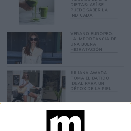
DIETAS: ASÍ SE
PUEDE SABER LA
INDICADA
VERANO EUROPEO:
LA IMPORTANCIA DE
UNA BUENA
HIDRATACIÓN
JULIANA AWADA
TOMA EL BATIDO
IDEAL PARA UN
DÉTOX DE LA PIEL
Kit para cuidados menstruales
+85 %