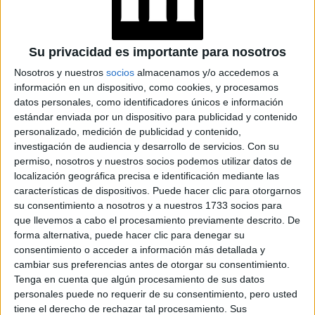
Su privacidad es importante para nosotros
la creadora de
Como ejemplo de lo que se viene
Nosotros y nuestros
socios
almacenamos y/o accedemos a
contenido
Whitney Sartain
se destaca en la
información en un dispositivo, como cookies, y procesamos
plataforma por mostrar todo lo relacionado con el
datos personales, como identificadores únicos e información
bienestar, incluidos temas que se suelen dejar de lado,
estándar enviada por un dispositivo para publicidad y contenido
personalizado, medición de publicidad y contenido,
como la salud menstrual.
investigación de audiencia y desarrollo de servicios.
Con su
permiso, nosotros y nuestros socios podemos utilizar datos de
"Siempre les pregunto a mis amigas si registran sus ciclos
localización geográfica precisa e identificación mediante las
No es información 'que esté de más'.
menstruales.
De
características de dispositivos. Puede hacer clic para otorgarnos
hecho, es la que menos se valora. Para mí, el bienestar va
su consentimiento a nosotros y a nuestros 1733 socios para
que llevemos a cabo el procesamiento previamente descrito. De
más allá de comer kale. Se trata de conocer lo que hace
forma alternativa, puede hacer clic para denegar su
@
único a tu cuerpo", afirma
awellnessspace
.
consentimiento o acceder a información más detallada y
cambiar sus preferencias antes de otorgar su consentimiento.
Tenga en cuenta que algún procesamiento de sus datos
personales puede no requerir de su consentimiento, pero usted
tiene el derecho de rechazar tal procesamiento. Sus