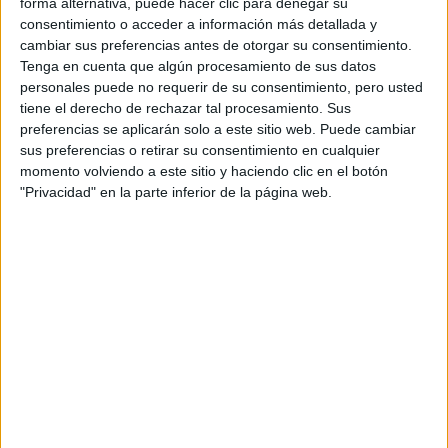
REPARADOR
forma alternativa, puede hacer clic para denegar su
consentimiento o acceder a información más detallada y
cambiar sus preferencias antes de otorgar su consentimiento.
BENEFICIOS Y
Tenga en cuenta que algún procesamiento de sus datos
RIESGOS DE LAS
personales puede no requerir de su consentimiento, pero usted
DIETAS: ASÍ SE
tiene el derecho de rechazar tal procesamiento. Sus
PUEDE SABER LA
preferencias se aplicarán solo a este sitio web. Puede cambiar
INDICADA
sus preferencias o retirar su consentimiento en cualquier
momento volviendo a este sitio y haciendo clic en el botón
"Privacidad" en la parte inferior de la página web.
VERANO EUROPEO:
LA IMPORTANCIA DE
UNA BUENA
HIDRATACIÓN
JULIANA AWADA
TOMA EL BATIDO
IDEAL PARA UN
DÉTOX DE LA PIEL