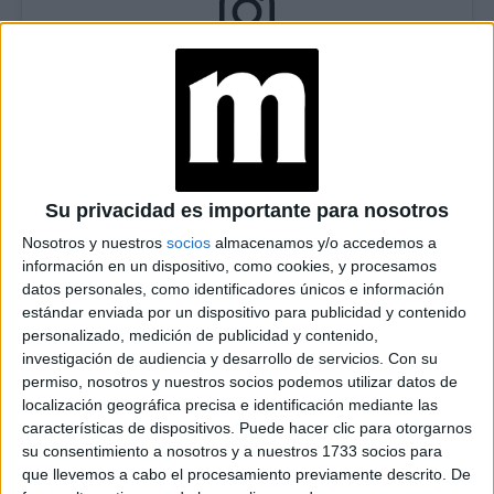
View this post on Instagram
Su privacidad es importante para nosotros
Nosotros y nuestros
socios
almacenamos y/o accedemos a
información en un dispositivo, como cookies, y procesamos
datos personales, como identificadores únicos e información
estándar enviada por un dispositivo para publicidad y contenido
personalizado, medición de publicidad y contenido,
investigación de audiencia y desarrollo de servicios.
Con su
TAMBIÉN TE PUEDE INTERESAR
permiso, nosotros y nuestros socios podemos utilizar datos de
localización geográfica precisa e identificación mediante las
ESTAS SON LAS
características de dispositivos. Puede hacer clic para otorgarnos
INFUSIONES IDEALES
su consentimiento a nosotros y a nuestros 1733 socios para
PARA DORMIR Y
TENER UN SUEÑO
que llevemos a cabo el procesamiento previamente descrito. De