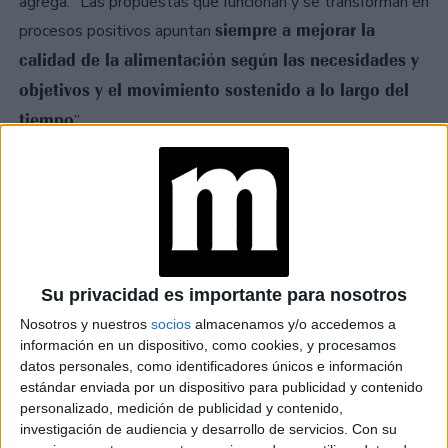
agrega: “Las propuestas que funcionan y se transforman en
siempre a mejorar la
procesos positivos apuntan
calidad de la alimentación según las necesidades y
objetivos y el movimiento sostenido a lo largo del
tiempo
”.
Justamente, Miura puntualiza: “Se trata de hacer sagrado
lo cotidiano”. Por eso, activar los frutos secos como las
almendras y las nueces, ocuparnos de las defensas
naturales consumiendo spirulina, jengibre, cúrcuma, brócoli
o kale, volver a consumir trigo en brote y no
industrializado, entre otras medidas con respecto a la
Su privacidad es importante para nosotros
alimentación es sólo el principio si comenzamos a
informarnos sobre lo que es mejor para el organismo.
Nosotros y nuestros
socios
almacenamos y/o accedemos a
información en un dispositivo, como cookies, y procesamos
datos personales, como identificadores únicos e información
estándar enviada por un dispositivo para publicidad y contenido
TAMBIÉN TE PUEDE INTERESAR
personalizado, medición de publicidad y contenido,
investigación de audiencia y desarrollo de servicios.
Con su