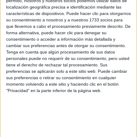
permiso, nosotros y nuestros socios podemos utilizar datos de
ESTAS SON
LAS
localización geográfica precisa e identificación mediante las
INFUSIONES
características de dispositivos. Puede hacer clic para otorgarnos
IDEALES PARA
su consentimiento a nosotros y a nuestros 1733 socios para
DORMIR Y
que llevemos a cabo el procesamiento previamente descrito. De
TENER UN
forma alternativa, puede hacer clic para denegar su
SUEÑO
consentimiento o acceder a información más detallada y
REPARADOR
cambiar sus preferencias antes de otorgar su consentimiento.
Tenga en cuenta que algún procesamiento de sus datos
BENEFICIOS Y
personales puede no requerir de su consentimiento, pero usted
RIESGOS DE
LAS DIETAS:
tiene el derecho de rechazar tal procesamiento. Sus
ASÍ SE PUEDE
preferencias se aplicarán solo a este sitio web. Puede cambiar
SABER LA
sus preferencias o retirar su consentimiento en cualquier
INDICADA
momento volviendo a este sitio y haciendo clic en el botón
"Privacidad" en la parte inferior de la página web.
VERANO
EUROPEO: LA
IMPORTANCIA
DE UNA BUENA
HIDRATACIÓN
JULIANA
AWADA TOMA