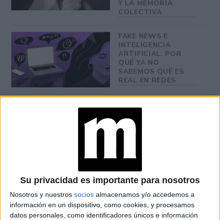
Y LA MEMORIA
COLECTIVA
FAKE NEWS E
INTELIGENCIA
ARTIFICIAL: POR
QUÉ YA NO
SABEMOS QUÉ ES
REAL EN REDES
TAMBIÉN TE PUEDE INTERESAR: LA
INUSUAL ACTIVIDAD QUE REALIZARON
MEGHAN Y HARRY DURANTE LA
CUARENTENA
Su privacidad es importante para nosotros
Nosotros y nuestros
socios
almacenamos y/o accedemos a
información en un dispositivo, como cookies, y procesamos
at Redacción Marie Claire
datos personales, como identificadores únicos e información