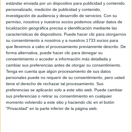
estándar enviada por un dispositivo para publicidad y contenido
GALERÍA DE IMÁGENES
personalizado, medición de publicidad y contenido,
investigación de audiencia y desarrollo de servicios.
Con su
permiso, nosotros y nuestros socios podemos utilizar datos de
localización geográfica precisa e identificación mediante las
características de dispositivos. Puede hacer clic para otorgarnos
su consentimiento a nosotros y a nuestros 1733 socios para
que llevemos a cabo el procesamiento previamente descrito. De
forma alternativa, puede hacer clic para denegar su
consentimiento o acceder a información más detallada y
cambiar sus preferencias antes de otorgar su consentimiento.
Accedé a los beneficios para suscriptores
Tenga en cuenta que algún procesamiento de sus datos
personales puede no requerir de su consentimiento, pero usted
Contenidos exclusivos
tiene el derecho de rechazar tal procesamiento. Sus
Sorteos
preferencias se aplicarán solo a este sitio web. Puede cambiar
Descuentos en publicaciones
sus preferencias o retirar su consentimiento en cualquier
momento volviendo a este sitio y haciendo clic en el botón
Participación en los eventos organizados por
"Privacidad" en la parte inferior de la página web.
Editorial Perfil.
Suscribite ahora