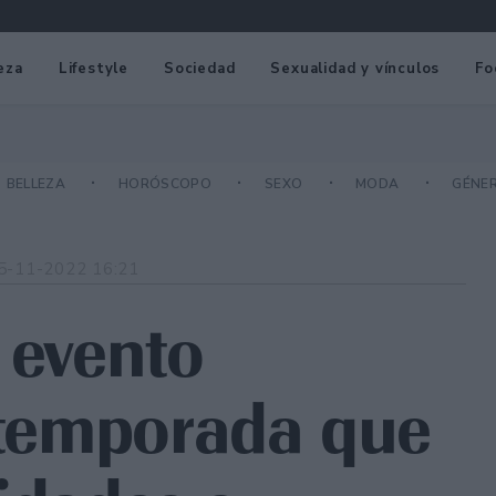
eza
Lifestyle
Sociedad
Sexualidad y vínculos
Fo
BELLEZA
HORÓSCOPO
SEXO
MODA
GÉNE
5-11-2022 16:21
 evento
a temporada que