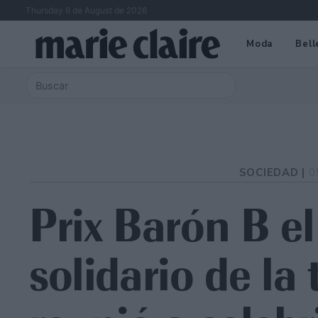
Thursday 6 de August de 2026
Moda
Bell
SOCIEDAD |
0
Prix Barón B el
solidario de l