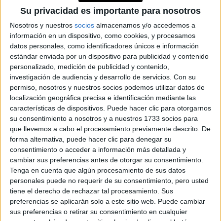
Su privacidad es importante para nosotros
Fuente:
Marie Claire UK
Nosotros y nuestros
socios
almacenamos y/o accedemos a
información en un dispositivo, como cookies, y procesamos
at Redacción Marie Claire
datos personales, como identificadores únicos e información
estándar enviada por un dispositivo para publicidad y contenido
GALERÍA DE IMÁGENES
personalizado, medición de publicidad y contenido,
investigación de audiencia y desarrollo de servicios.
Con su
permiso, nosotros y nuestros socios podemos utilizar datos de
localización geográfica precisa e identificación mediante las
características de dispositivos. Puede hacer clic para otorgarnos
su consentimiento a nosotros y a nuestros 1733 socios para
que llevemos a cabo el procesamiento previamente descrito. De
forma alternativa, puede hacer clic para denegar su
consentimiento o acceder a información más detallada y
cambiar sus preferencias antes de otorgar su consentimiento.
Accedé a los beneficios para suscriptores
Tenga en cuenta que algún procesamiento de sus datos
personales puede no requerir de su consentimiento, pero usted
Contenidos exclusivos
tiene el derecho de rechazar tal procesamiento. Sus
Sorteos
preferencias se aplicarán solo a este sitio web. Puede cambiar
Descuentos en publicaciones
sus preferencias o retirar su consentimiento en cualquier