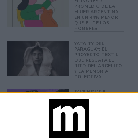
EL INGRESO
PROMEDIO DE LA
MUJER ARGENTINA
EN UN 44% MENOR
QUE EL DE LOS
HOMBRES
YATAITY DEL
PARAGUAY: EL
PROYECTO TEXTIL
QUE RESCATA EL
RITO DEL ANGELITO
Y LA MEMORIA
COLECTIVA
FAKE NEWS E
INTELIGENCIA
ARTIFICIAL: POR
QUÉ YA NO
SABEMOS QUÉ ES
REAL EN REDES