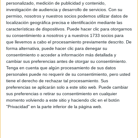
Sin embargo, en más de una ocasión habló de su
personalizado, medición de publicidad y contenido,
investigación de audiencia y desarrollo de servicios.
Con su
experiencia relacionada a las redes y la salud
permiso, nosotros y nuestros socios podemos utilizar datos de
mental
. “Pasé por períodos de ansiedad muy graves. En
localización geográfica precisa e identificación mediante las
características de dispositivos. Puede hacer clic para otorgarnos
el cual me llevó a
una ocasión eso se convirtió en estrés,
su consentimiento a nosotros y a nuestros 1733 socios para
un ataque al corazón.
Desde entonces he estado
que llevemos a cabo el procesamiento previamente descrito. De
lidiando con eso. Estuve deprimida durante años. Fue
forma alternativa, puede hacer clic para denegar su
consentimiento o acceder a información más detallada y
horrible, ya no quería estar viva y casi pierdo la vida.
cambiar sus preferencias antes de otorgar su consentimiento.
Demasiadas personas eligen el suicidio por encima de su
Tenga en cuenta que algún procesamiento de sus datos
mejora porque la conciencia de la salud mental no está
personales puede no requerir de su consentimiento, pero usted
donde debería estar. Deben buscar formas de mejorar su
tiene el derecho de rechazar tal procesamiento. Sus
estado de salud mental para ayudarse a sí mismos y a los
preferencias se aplicarán solo a este sitio web. Puede cambiar
sus preferencias o retirar su consentimiento en cualquier
demás”, relató en una ocasión en uno de sus mensajes en
momento volviendo a este sitio y haciendo clic en el botón
redes.
"Privacidad" en la parte inferior de la página web.
GALERÍA DE IMÁGENES