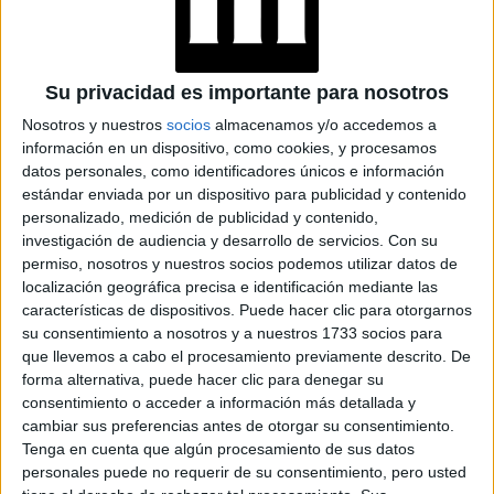
Su privacidad es importante para nosotros
Nosotros y nuestros
socios
almacenamos y/o accedemos a
información en un dispositivo, como cookies, y procesamos
datos personales, como identificadores únicos e información
estándar enviada por un dispositivo para publicidad y contenido
personalizado, medición de publicidad y contenido,
investigación de audiencia y desarrollo de servicios.
Con su
permiso, nosotros y nuestros socios podemos utilizar datos de
localización geográfica precisa e identificación mediante las
LOS REYES DE ESPAÑA CON SOBRIEDAD Y ELEGANCIA POSARON
características de dispositivos. Puede hacer clic para otorgarnos
PARA LA FOTO NAVIDEÑA
su consentimiento a nosotros y a nuestros 1733 socios para
que llevemos a cabo el procesamiento previamente descrito. De
EL REY JUAN CARLOS Y LA
forma alternativa, puede hacer clic para denegar su
REINA SOFÍA TAMBIÉN SE
consentimiento o acceder a información más detallada y
cambiar sus preferencias antes de otorgar su consentimiento.
MANISFESTARON
Tenga en cuenta que algún procesamiento de sus datos
personales puede no requerir de su consentimiento, pero usted
rey Juan Carlos y la reina madre
Sus majestades el