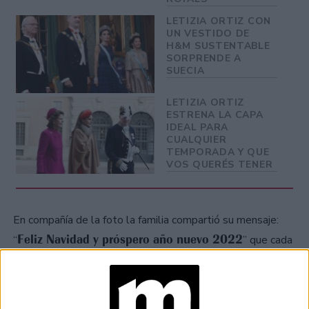
LETIZIA ORTIZ CON
UN VESTIDO DE
H&M SUSTENTABLE
SORPRENDE A
SUECIA
LETIZIA ORTIZ
ESTRENA LA CAPA
IDEAL PARA
CUALQUIER
TEMPORADA Y QUE
VOS QUERÉS TENER
En compañía de la foto la familia compartió su mensaje:
Feliz Navidad y próspero año nuevo 2022
“
” que cada
uno de los miembros firmó manualmente.