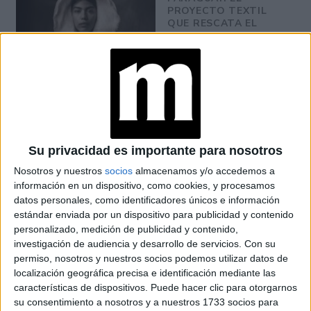
PROYECTO TEXTIL
QUE RESCATA EL
RITO DEL ANGELITO
Y LA MEMORIA
COLECTIVA
FAKE NEWS E
INTELIGENCIA
ARTIFICIAL: POR
QUÉ YA NO
SABEMOS QUÉ ES
Su privacidad es importante para nosotros
REAL EN REDES
Nosotros y nuestros
socios
almacenamos y/o accedemos a
información en un dispositivo, como cookies, y procesamos
datos personales, como identificadores únicos e información
estándar enviada por un dispositivo para publicidad y contenido
El efecto que causa la presión de las semillas en la oreja
personalizado, medición de publicidad y contenido,
liberación de endorfinas y dopamina
es la
que
investigación de audiencia y desarrollo de servicios.
Con su
contrarresta la ansiedad que puede generarse en una
permiso, nosotros y nuestros socios podemos utilizar datos de
localización geográfica precisa e identificación mediante las
persona.
características de dispositivos. Puede hacer clic para otorgarnos
su consentimiento a nosotros y a nuestros 1733 socios para