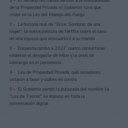
1 -
El Senado dio media sanción a la Inviolabilidad
de la Propiedad Privada: el Gobierno tuvo que
ceder en la Ley del Manejo del Fuego
2 -
La historia real de "Elize: Sombras de una
mujer", la nueva película de Netflix sobre el caso
de una esposa que descuartizó a su marido
3 -
Encuesta rumbo a 2027: cuatro consultoras
midieron el desgaste de Milei y la crisis de
liderazgo en el peronismo
4 -
Ley de Propiedad Privada: qué senadores
votaron a favor y cuáles en contra
5 -
El Gobierno perdió la pulseada del nombre: la
"Ley de Tierras" se impuso en toda la
conversación digital