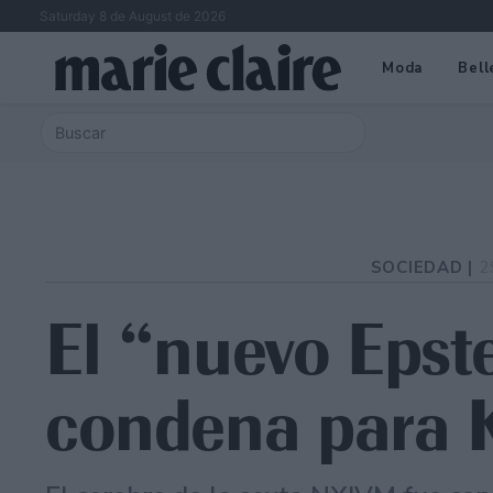
Saturday 8 de August de 2026
Moda
Bell
SOCIEDAD |
2
El “nuevo Epste
condena para K