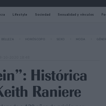
eza
Lifestyle
Sociedad
Sexualidad y vínculos
Fo
BELLEZA
HORÓSCOPO
SEXO
MODA
GÉNE
9-10-2020 18:48
in”: Histórica
eith Raniere