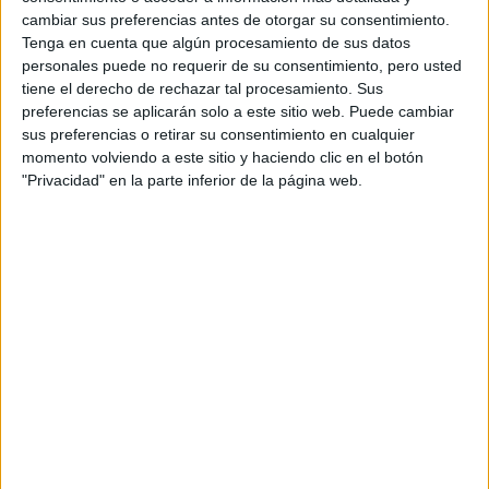
QUÉ YA NO
cambiar sus preferencias antes de otorgar su consentimiento.
SABEMOS QUÉ ES
Tenga en cuenta que algún procesamiento de sus datos
REAL EN REDES
personales puede no requerir de su consentimiento, pero usted
tiene el derecho de rechazar tal procesamiento. Sus
preferencias se aplicarán solo a este sitio web. Puede cambiar
sus preferencias o retirar su consentimiento en cualquier
el himen tampoco sangra
El himen no duele,
.
momento volviendo a este sitio y haciendo clic en el botón
"Privacidad" en la parte inferior de la página web.
uno de los mayores mitos
Y acá llegamos a
respecto al
himen, la sangre.
Si en tu primera penetración te encontraste con sangre,
las paredes de
nada tiene que ver con el himen, sino con
la vagina (adentro de la vulva)
que nunca habían sido
estimuladas aún. Para que la penetración sea placentera,
hace falta haber sido estimulada correctamente
antes, y estar lubricada
(o usar lubricación externa) y
para lubricarse hace falta estar relajada y excitada.