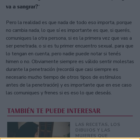
va a sangrar?
”
Pero la realidad es que nada de todo eso importa, porque
no cambia nada, lo que sí es importante es que, si querés,
comuniques la otra persona, si es la primera vez que vas a
ser penetrada, o si es tu primer encuentro sexual, para que
lo tengan en cuenta, pero nadie puede notar si tenés
himen o no. Obviamente siempre es válido sentir molestas
durante la penetración (recordá que casi siempre es
necesario mucho tiempo de otros tipos de estímulos
antes de la penetración) y es importante que en ese caso
las comuniques y frenes si es eso lo que deseás.
TAMBIÉN TE PUEDE INTERESAR
LAS RECETAS, LOS
DIBUJOS Y LAS
MUJERES QUE