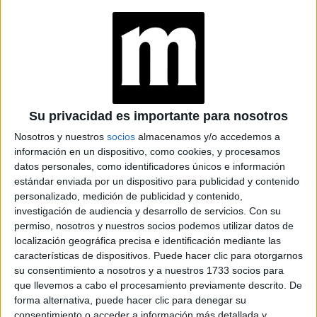
MANTIENEN VIVO EL
RECUERDO DE IRÁN
"USTED ESTÁ AQUÍ":
EL INGRESO
PROMEDIO DE LA
MUJER ARGENTINA
EN UN 44% MENOR
Su privacidad es importante para nosotros
QUE EL DE LOS
HOMBRES
Nosotros y nuestros
socios
almacenamos y/o accedemos a
información en un dispositivo, como cookies, y procesamos
datos personales, como identificadores únicos e información
YATAITY DEL
estándar enviada por un dispositivo para publicidad y contenido
PARAGUAY: EL
PROYECTO TEXTIL
personalizado, medición de publicidad y contenido,
QUE RESCATA EL
investigación de audiencia y desarrollo de servicios.
Con su
RITO DEL ANGELITO
permiso, nosotros y nuestros socios podemos utilizar datos de
Y LA MEMORIA
localización geográfica precisa e identificación mediante las
COLECTIVA
características de dispositivos. Puede hacer clic para otorgarnos
su consentimiento a nosotros y a nuestros 1733 socios para
FAKE NEWS E
que llevemos a cabo el procesamiento previamente descrito. De
INTELIGENCIA
forma alternativa, puede hacer clic para denegar su
ARTIFICIAL: POR
consentimiento o acceder a información más detallada y