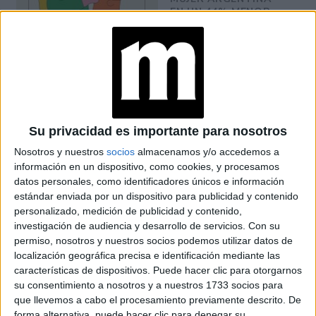
EN UN 44% MENOR
QUE EL DE LOS
HOMBRES
YATAITY DEL
PARAGUAY: EL
PROYECTO TEXTIL
QUE RESCATA EL
RITO DEL ANGELITO
Su privacidad es importante para nosotros
Y LA MEMORIA
COLECTIVA
Nosotros y nuestros
socios
almacenamos y/o accedemos a
información en un dispositivo, como cookies, y procesamos
FAKE NEWS E
datos personales, como identificadores únicos e información
INTELIGENCIA
estándar enviada por un dispositivo para publicidad y contenido
ARTIFICIAL: POR
personalizado, medición de publicidad y contenido,
QUÉ YA NO
investigación de audiencia y desarrollo de servicios.
Con su
SABEMOS QUÉ ES
permiso, nosotros y nuestros socios podemos utilizar datos de
REAL EN REDES
localización geográfica precisa e identificación mediante las
características de dispositivos. Puede hacer clic para otorgarnos
su consentimiento a nosotros y a nuestros 1733 socios para
que llevemos a cabo el procesamiento previamente descrito. De
El empoderamiento femenino y el sexo: ¿una
forma alternativa, puede hacer clic para denegar su