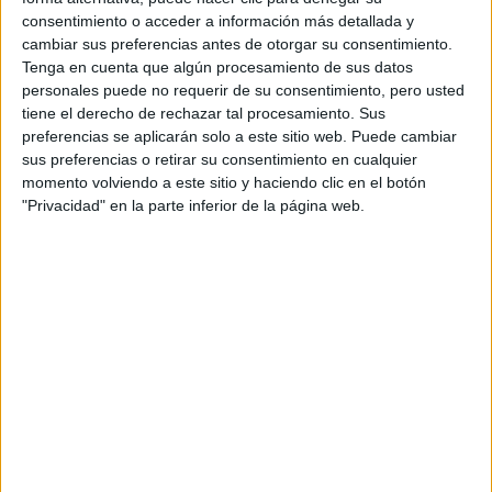
consentimiento o acceder a información más detallada y
temática tabú?
cambiar sus preferencias antes de otorgar su consentimiento.
“Hay un cambio concreto dentro de la sexualidad a partir
Tenga en cuenta que algún procesamiento de sus datos
del empoderamiento femenino aunque el sexo sigue
personales puede no requerir de su consentimiento, pero usted
siendo tabú pero mucho menos que antes. Cada vez son
tiene el derecho de rechazar tal procesamiento. Sus
más las mujeres que naturalizan la sexualidad y que
preferencias se aplicarán solo a este sitio web. Puede cambiar
sus preferencias o retirar su consentimiento en cualquier
puedan hablar del tema”. La directora de Erotique Pink
momento volviendo a este sitio y haciendo clic en el botón
explica que la masturbación, siempre relegada a los
"Privacidad" en la parte inferior de la página web.
hombres, dentro de las mujeres ya no está mal vista.
Incluso la palabra goce se puso de moda y las mujeres
más jóvenes tienen muy presentes el disfrute en el sexo.
De hecho el consumo de pornografía en las mujeres
aumentó considerablemente en los últimos tiempos y así
lo demuestra un informe del Observatorio de Internet en
Argentina (OIA). Además la pornografía feminista, mucho
más erótica e igualitaria está en pleno auge.