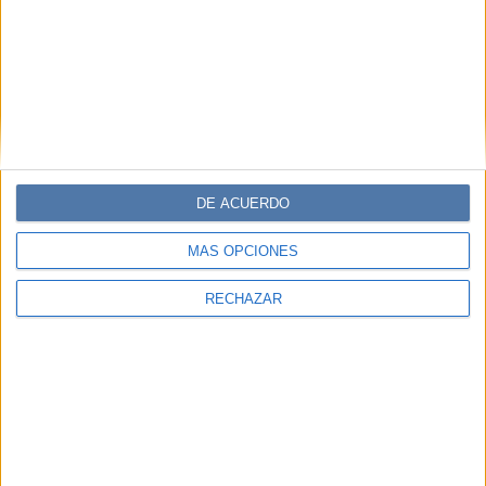
DE ACUERDO
MÁS OPCIONES
RECHAZAR
Este espacio además está acompañado por un canal
de
Instagram
que amplía en temas de sexualidad a través
de videos cortos, testimonios, vivos con profesionales, y
contenido interactivo, como una trivia para medir el nivel
de conocimiento sobre anticoncepción, que será lanzada
este sábado 26 en celebración de la fecha mundial.