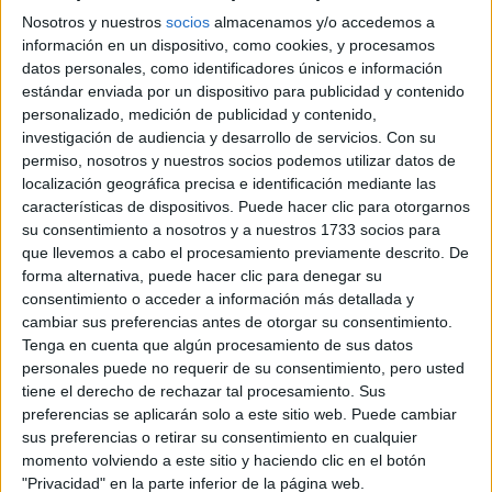
Un panorama que se agrava
Nosotros y nuestros
socios
almacenamos y/o accedemos a
por el COVID-19
información en un dispositivo, como cookies, y procesamos
datos personales, como identificadores únicos e información
El embarazo precoz es una preocupación que se presenta
estándar enviada por un dispositivo para publicidad y contenido
alrededor del mundo y que se incrementó ante la situación
personalizado, medición de publicidad y contenido,
investigación de audiencia y desarrollo de servicios.
Con su
de distanciamiento social, preventivo y
permiso, nosotros y nuestros socios podemos utilizar datos de
obligatorio, impuesto por la pandemia de COVID-19. Esto
localización geográfica precisa e identificación mediante las
significa que cada seis meses que se mantenga el
características de dispositivos. Puede hacer clic para otorgarnos
aislamiento, se proyectan siete millones más de
su consentimiento a nosotros y a nuestros 1733 socios para
embarazos no planeados en el mundo, según sostiene
que llevemos a cabo el procesamiento previamente descrito. De
el Fondo de Población de las Naciones Unidas (UNFPA).
forma alternativa, puede hacer clic para denegar su
consentimiento o acceder a información más detallada y
cambiar sus preferencias antes de otorgar su consentimiento.
"Cuando a fines de marzo se impuso el aislamiento
Tenga en cuenta que algún procesamiento de sus datos
obligatorio en Argentina, desde SAHDES tuvimos que
personales puede no requerir de su consentimiento, pero usted
reinventarnos y buscar nuevas maneras de llegar a las
tiene el derecho de rechazar tal procesamiento. Sus
familias. Nuestra intención original, para dar continuidad a
preferencias se aplicarán solo a este sitio web. Puede cambiar
sus preferencias o retirar su consentimiento en cualquier
los distintos programas que veníamos realizando de forma
momento volviendo a este sitio y haciendo clic en el botón
presencial, era generar talleres virtuales desde
"Privacidad" en la parte inferior de la página web.