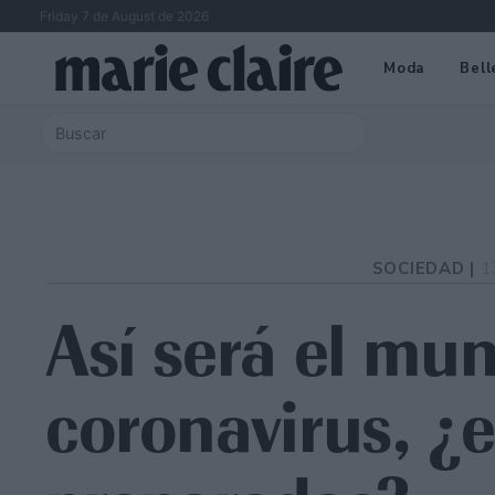
Friday 7 de August de 2026
Moda
Bell
SOCIEDAD |
1
Así será el mu
coronavirus, ¿