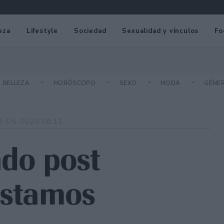
eza
Lifestyle
Sociedad
Sexualidad y vínculos
Fo
BELLEZA
HORÓSCOPO
SEXO
MODA
GÉNE
3-05-2020 08:11
ndo post
estamos