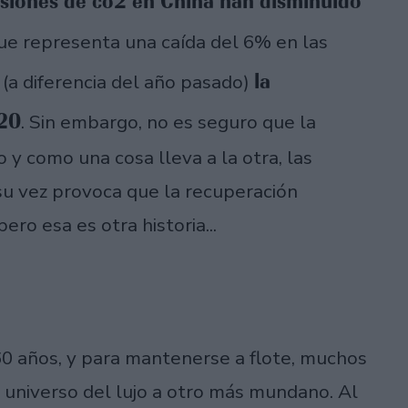
isiones de co2 en China han disminuido
ue representa una caída del 6% en las
la
 (a diferencia del año pasado)
020
. Sin embargo, no es seguro que la
y como una cosa lleva a la otra, las
su vez provoca que la recuperación
ro esa es otra historia...
60 años, y para mantenerse a flote, muchos
 universo del lujo a otro más mundano. Al