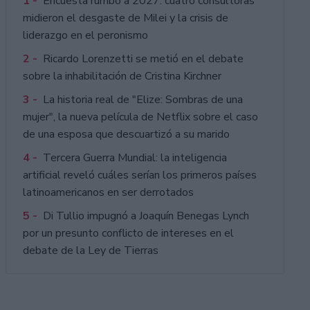
1 -
Encuesta rumbo a 2027: cuatro consultoras
midieron el desgaste de Milei y la crisis de
liderazgo en el peronismo
2 -
Ricardo Lorenzetti se metió en el debate
sobre la inhabilitación de Cristina Kirchner
3 -
La historia real de "Elize: Sombras de una
mujer", la nueva película de Netflix sobre el caso
de una esposa que descuartizó a su marido
4 -
Tercera Guerra Mundial: la inteligencia
artificial reveló cuáles serían los primeros países
latinoamericanos en ser derrotados
5 -
Di Tullio impugnó a Joaquín Benegas Lynch
por un presunto conflicto de intereses en el
debate de la Ley de Tierras