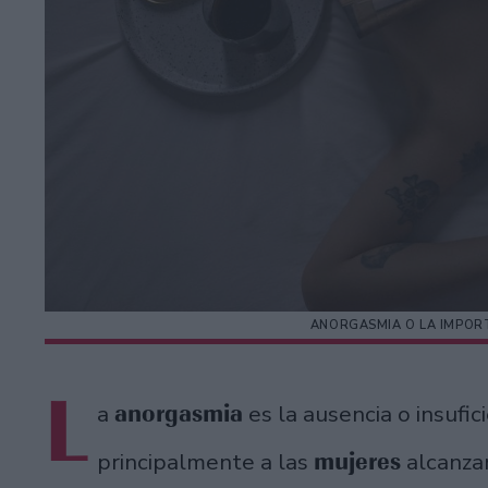
ANORGASMIA O LA IMPOR
L
anorgasmia
a
es la ausencia o insufic
mujeres
principalmente a las
alcanz