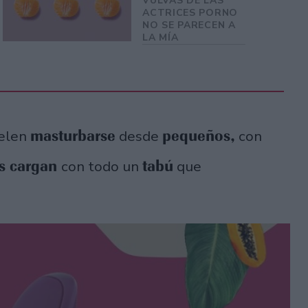
VULVAS DE LAS
ACTRICES PORNO
NO SE PARECEN A
LA MÍA
masturbarse
pequeños,
elen
desde
con
es cargan
tabú
con todo un
que