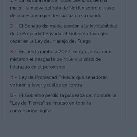
1 -
La historia real de "Elize: Sombras de una
mujer", la nueva película de Netflix sobre el caso
de una esposa que descuartizó a su marido
2 -
El Senado dio media sanción a la Inviolabilidad
de la Propiedad Privada: el Gobierno tuvo que
ceder en la Ley del Manejo del Fuego
3 -
Encuesta rumbo a 2027: cuatro consultoras
midieron el desgaste de Milei y la crisis de
liderazgo en el peronismo
4 -
Ley de Propiedad Privada: qué senadores
votaron a favor y cuáles en contra
5 -
El Gobierno perdió la pulseada del nombre: la
"Ley de Tierras" se impuso en toda la
conversación digital