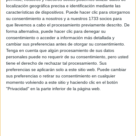
localización geográfica precisa e identificación mediante las
características de dispositivos. Puede hacer clic para otorgarnos
YATAITY DEL
su consentimiento a nosotros y a nuestros 1733 socios para
PARAGUAY: EL
PROYECTO TEXTIL
que llevemos a cabo el procesamiento previamente descrito. De
QUE RESCATA EL
forma alternativa, puede hacer clic para denegar su
RITO DEL ANGELITO
consentimiento o acceder a información más detallada y
Y LA MEMORIA
cambiar sus preferencias antes de otorgar su consentimiento.
COLECTIVA
Tenga en cuenta que algún procesamiento de sus datos
personales puede no requerir de su consentimiento, pero usted
FAKE NEWS E
tiene el derecho de rechazar tal procesamiento. Sus
INTELIGENCIA
preferencias se aplicarán solo a este sitio web. Puede cambiar
ARTIFICIAL: POR
sus preferencias o retirar su consentimiento en cualquier
QUÉ YA NO
momento volviendo a este sitio y haciendo clic en el botón
SABEMOS QUÉ ES
REAL EN REDES
"Privacidad" en la parte inferior de la página web.
Marie Claire España