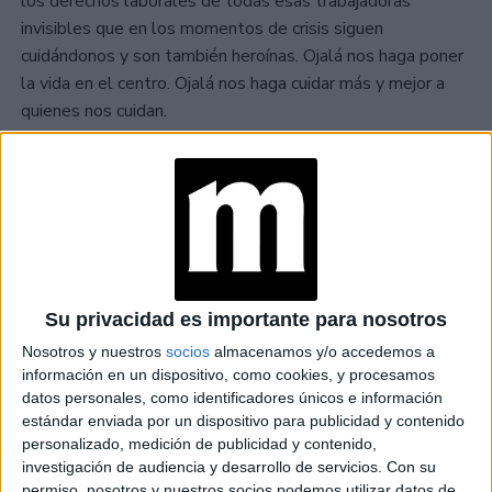
los derechos laborales de todas esas trabajadoras
invisibles que en los momentos de crisis siguen
cuidándonos y son también heroínas. Ojalá nos haga poner
la vida en el centro. Ojalá nos haga cuidar más y mejor a
quienes nos cuidan.
TAMBIÉN TE PUEDE INTERESAR
LAS RECETAS, LOS
DIBUJOS Y LAS
MUJERES QUE
MANTIENEN VIVO EL
RECUERDO DE IRÁN
Su privacidad es importante para nosotros
Nosotros y nuestros
socios
almacenamos y/o accedemos a
"USTED ESTÁ AQUÍ":
información en un dispositivo, como cookies, y procesamos
EL INGRESO
datos personales, como identificadores únicos e información
PROMEDIO DE LA
estándar enviada por un dispositivo para publicidad y contenido
MUJER ARGENTINA
personalizado, medición de publicidad y contenido,
EN UN 44% MENOR
investigación de audiencia y desarrollo de servicios.
Con su
QUE EL DE LOS
HOMBRES
permiso, nosotros y nuestros socios podemos utilizar datos de