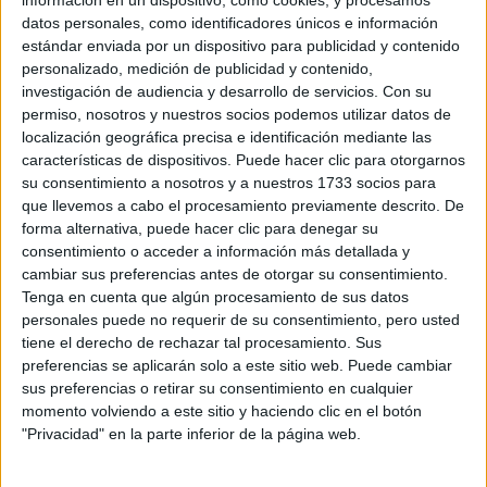
información en un dispositivo, como cookies, y procesamos
datos personales, como identificadores únicos e información
estándar enviada por un dispositivo para publicidad y contenido
personalizado, medición de publicidad y contenido,
investigación de audiencia y desarrollo de servicios.
Con su
permiso, nosotros y nuestros socios podemos utilizar datos de
localización geográfica precisa e identificación mediante las
características de dispositivos. Puede hacer clic para otorgarnos
su consentimiento a nosotros y a nuestros 1733 socios para
que llevemos a cabo el procesamiento previamente descrito. De
forma alternativa, puede hacer clic para denegar su
consentimiento o acceder a información más detallada y
TAMBIÉN TE PUEDE INTERESAR
cambiar sus preferencias antes de otorgar su consentimiento.
Tenga en cuenta que algún procesamiento de sus datos
LAS RECETAS, LOS
personales puede no requerir de su consentimiento, pero usted
DIBUJOS Y LAS
tiene el derecho de rechazar tal procesamiento. Sus
MUJERES QUE
preferencias se aplicarán solo a este sitio web. Puede cambiar
MANTIENEN VIVO EL
sus preferencias o retirar su consentimiento en cualquier
RECUERDO DE IRÁN
momento volviendo a este sitio y haciendo clic en el botón
"Privacidad" en la parte inferior de la página web.
"USTED ESTÁ AQUÍ":
EL INGRESO