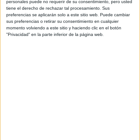
personales puede no requerir de su consentimiento, pero usted
MÁXIMO
tiene el derecho de rechazar tal procesamiento. Sus
preferencias se aplicarán solo a este sitio web. Puede cambiar
MITOS Y VERDADES:
sus preferencias o retirar su consentimiento en cualquier
TODO LO QUE
momento volviendo a este sitio y haciendo clic en el botón
TENÉS QUE SABER
"Privacidad" en la parte inferior de la página web.
SOBRE JUGUETES
SEXUALES
JUGUETES
SEXUALES: EL
VIBRADOR QUE SE
CONTROLA A LA
DISTANCIA
Podés usarlos en casa, pero para muchas personas la
gracia está en llevarlos en público: en un restaurante, el
cine o una fiesta. La combinación entre discreción y placer
anticipado puede convertir cualquier salida en una
experiencia muy excitante.