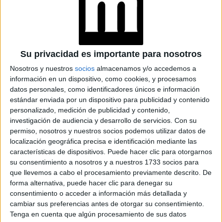
Su privacidad es importante para nosotros
Nosotros y nuestros
socios
almacenamos y/o accedemos a
información en un dispositivo, como cookies, y procesamos
datos personales, como identificadores únicos e información
VIBRADORES DE BOMBACHA
estándar enviada por un dispositivo para publicidad y contenido
personalizado, medición de publicidad y contenido,
¿Buscan una experiencia nueva? Los vibradores de
investigación de audiencia y desarrollo de servicios.
Con su
bombacha se colocan en el forro de la prenda y se
permiso, nosotros y nuestros socios podemos utilizar datos de
controlan a distancia mediante una app o un mando
localización geográfica precisa e identificación mediante las
remoto.
características de dispositivos. Puede hacer clic para otorgarnos
su consentimiento a nosotros y a nuestros 1733 socios para
que llevemos a cabo el procesamiento previamente descrito. De
TAMBIÉN TE PUEDE INTERESAR
forma alternativa, puede hacer clic para denegar su
consentimiento o acceder a información más detallada y
JUGUETES SEXUALES
EN PAREJA: CONOCÉ
cambiar sus preferencias antes de otorgar su consentimiento.
LAS POSES PARA
Tenga en cuenta que algún procesamiento de sus datos
DISFRUTARLOS AL