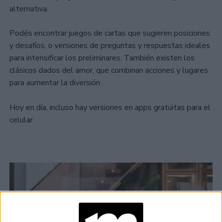
alternativa.
Podés encontrar juegos de cartas que sugieren posiciones
y desafíos, o versiones de preguntas y respuestas ideales
para intensificar los preliminares. También existen los
clásicos dados del amor, que combinan acciones y lugares
para aumentar la diversión.
Hoy en día, incluso hay versiones en apps gratuitas para el
celular.