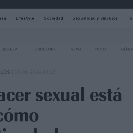
eza
Lifestyle
Sociedad
Sexualidad y vínculos
Fo
BELLEZA
HORÓSCOPO
SEXO
MODA
GÉNE
ULOS |
09-08-2024 08:28
acer sexual está
 cómo