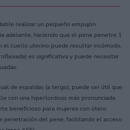
dable realizar un pequeño empujón
a adelante, haciendo que el pene penetre 1
n el cuello uterino puede resultar incómodo,
roflexada) es significativa y puede necesitar
cuadas.
xual de espaldas (a tergo), puede ser útil que
ille con una hiperlordosis más pronunciada
te beneficioso para mujeres con útero
e penetración del pene, facilitando el acceso