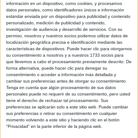
información en un dispositivo, como cookies, y procesamos
datos personales, como identificadores únicos e información
estándar enviada por un dispositivo para publicidad y contenido
personalizado, medición de publicidad y contenido,
investigación de audiencia y desarrollo de servicios.
Con su
EL SIGNIFICADO DE LOS BESOS.
permiso, nosotros y nuestros socios podemos utilizar datos de
localización geográfica precisa e identificación mediante las
características de dispositivos. Puede hacer clic para otorgarnos
TAMBIÉN TE PUEDE INTERESAR
su consentimiento a nosotros y a nuestros 1733 socios para
que llevemos a cabo el procesamiento previamente descrito. De
¿A QUÉ EDAD
forma alternativa, puede hacer clic para denegar su
AUMENTAN LAS
consentimiento o acceder a información más detallada y
EXIGENCIAS PARA
cambiar sus preferencias antes de otorgar su consentimiento.
BUSCAR PAREJA?
Tenga en cuenta que algún procesamiento de sus datos
ESTO DICEN LOS
personales puede no requerir de su consentimiento, pero usted
EXPERTOS
tiene el derecho de rechazar tal procesamiento. Sus
preferencias se aplicarán solo a este sitio web. Puede cambiar
¿YOGA Y
sus preferencias o retirar su consentimiento en cualquier
ORGASMO?: ASÍ SE
momento volviendo a este sitio y haciendo clic en el botón
LOGRA EL PLACER
"Privacidad" en la parte inferior de la página web.
CON ESTA
PRÁCTICA