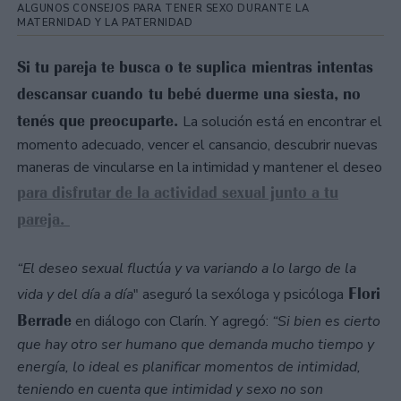
ALGUNOS CONSEJOS PARA TENER SEXO DURANTE LA
MATERNIDAD Y LA PATERNIDAD
Si tu pareja te busca o te suplica mientras intentas
descansar cuando tu bebé duerme una siesta, no
tenés que preocuparte.
La solución está en encontrar el
momento adecuado, vencer el cansancio, descubrir nuevas
maneras de vincularse en la intimidad y mantener el deseo
para disfrutar de la actividad sexual junto a tu
pareja.
“El deseo sexual fluctúa y va variando a lo largo de la
Flori
vida y del día a día
" aseguró la sexóloga y psicóloga
Berrade
en diálogo con Clarín. Y agregó:
“Si bien es cierto
que hay otro ser humano que demanda mucho tiempo y
energía, lo ideal es planificar momentos de intimidad,
teniendo en cuenta que intimidad y sexo no son