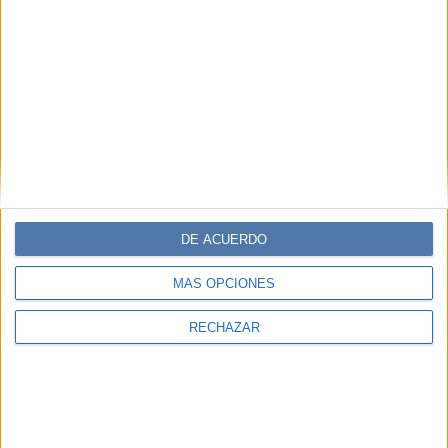
DE ACUERDO
MÁS OPCIONES
RECHAZAR