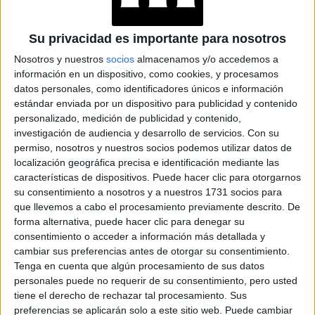
MÁXIMO
Su privacidad es importante para nosotros
GENERACIÓN Z: DEL
Nosotros y nuestros
socios
almacenamos y/o accedemos a
GHOSTING A LAS
información en un dispositivo, como cookies, y procesamos
BEIGE FLAGS
datos personales, como identificadores únicos e información
estándar enviada por un dispositivo para publicidad y contenido
personalizado, medición de publicidad y contenido,
investigación de audiencia y desarrollo de servicios.
Con su
FORTALECER LA
permiso, nosotros y nuestros socios podemos utilizar datos de
RELACIÓN EN
localización geográfica precisa e identificación mediante las
PAREJA: LA CLAVE
características de dispositivos. Puede hacer clic para otorgarnos
DE LAS
su consentimiento a nosotros y a nuestros 1731 socios para
CONVERSACIONES
que llevemos a cabo el procesamiento previamente descrito. De
INCÓMODAS
forma alternativa, puede hacer clic para denegar su
consentimiento o acceder a información más detallada y
6 DISTINTOS TIPOS
cambiar sus preferencias antes de otorgar su consentimiento.
DE ORGASMO Y
Tenga en cuenta que algún procesamiento de sus datos
CÓMO LOGRARLOS
personales puede no requerir de su consentimiento, pero usted
tiene el derecho de rechazar tal procesamiento. Sus
preferencias se aplicarán solo a este sitio web. Puede cambiar