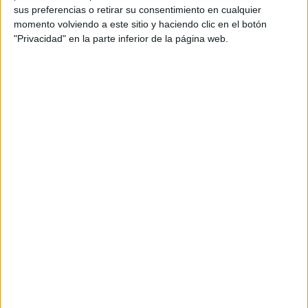
sus preferencias o retirar su consentimiento en cualquier
momento volviendo a este sitio y haciendo clic en el botón
"Privacidad" en la parte inferior de la página web.
Por último, el hecho de mantener relaciones sexuales con
poca frecuencia nos vuelve menos inteligentes. La causa la
explica este estudio, que concluye que gracias al acto
sexual, el cerebro de las personas favorece lo que se
la creación de
conoce como neurogénesis, es decir,
nuevas neurona
s. La investigación se llevó a cabo por
expertos de la Universidad de Maryland, en Estados
Unidos, que pudieron comprobar cómo una exposición
continua a largo plazo a la experiencia sexual, conduce a
una mejora en la función cognitiva.
GALERÍA DE IMÁGENES