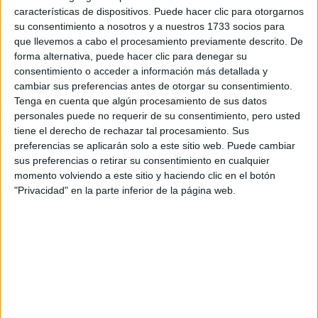
señalada
características de dispositivos. Puede hacer clic para otorgarnos
Cabe destacar que la ex mujer de Epstein está
su consentimiento a nosotros y a nuestros 1733 socios para
como su principal cómplice y fue acusada de haber
que llevemos a cabo el procesamiento previamente descrito. De
armado junto a él una red de abuso y tráfico sexual.
forma alternativa, puede hacer clic para denegar su
consentimiento o acceder a información más detallada y
Sus víctimas prestaron testimonio durante los últimos
cambiar sus preferencias antes de otorgar su consentimiento.
años y fueron reunidas en el documental de Netflix,
Tenga en cuenta que algún procesamiento de sus datos
"Jeffrey Epstein: Asquerosamente rico".
personales puede no requerir de su consentimiento, pero usted
tiene el derecho de rechazar tal procesamiento. Sus
preferencias se aplicarán solo a este sitio web. Puede cambiar
sus preferencias o retirar su consentimiento en cualquier
TAMBIÉN TE PUEDE INTERESAR: CASO
momento volviendo a este sitio y haciendo clic en el botón
EPSTEIN: LOS INTERROGANTES QUE NO
"Privacidad" en la parte inferior de la página web.
RESUELVE EL DOCUMENTAL
The Dancing Hare
El yate ahora se llama
y está
registrado en una compañía llamada Touille, con sede en
Vallauris, Francia.