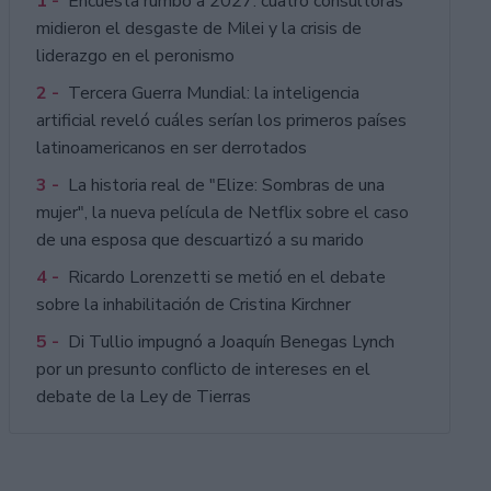
1 -
Encuesta rumbo a 2027: cuatro consultoras
midieron el desgaste de Milei y la crisis de
liderazgo en el peronismo
2 -
Tercera Guerra Mundial: la inteligencia
artificial reveló cuáles serían los primeros países
latinoamericanos en ser derrotados
3 -
La historia real de "Elize: Sombras de una
mujer", la nueva película de Netflix sobre el caso
de una esposa que descuartizó a su marido
4 -
Ricardo Lorenzetti se metió en el debate
sobre la inhabilitación de Cristina Kirchner
5 -
Di Tullio impugnó a Joaquín Benegas Lynch
por un presunto conflicto de intereses en el
debate de la Ley de Tierras