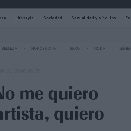
eza
Lifestyle
Sociedad
Sexualidad y vínculos
Fo
BELLEZA
HORÓSCOPO
SEXO
MODA
GÉNE
26-11-2020 20:15
“No me quiero
rtista, quiero