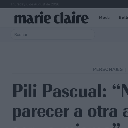
Thursday 6 de August de 2026
Moda
Bell
PERSONAJES |
Pili Pascual: 
parecer a otra a