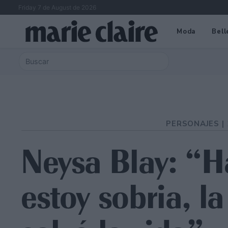
Friday 7 de August de 2026
Moda
Bell
PERSONAJES |
Neysa Blay: “H
estoy sobria, l