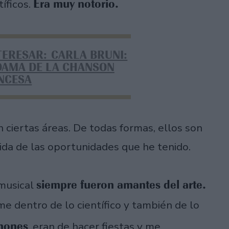
Era muy notorio.
íficos.
TERESAR: CARLA BRUNI:
 DAMA DE LA CHANSON
NCESA
n ciertas áreas. De todas formas, ellos son
ida de las oportunidades que he tenido.
siempre fueron amantes del arte.
 musical
me dentro de lo científico y también de lo
hones
, eran de hacer fiestas y me