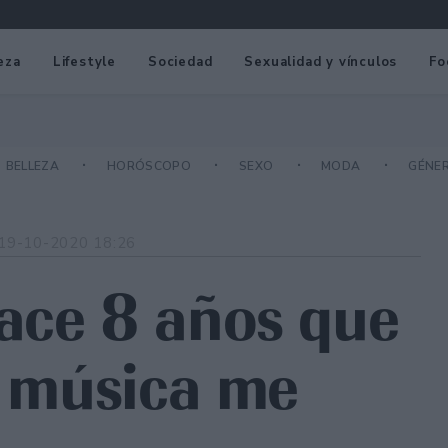
eza
Lifestyle
Sociedad
Sexualidad y vínculos
Fo
BELLEZA
HORÓSCOPO
SEXO
MODA
GÉNE
19-10-2020 18:26
ace 8 años que
a música me