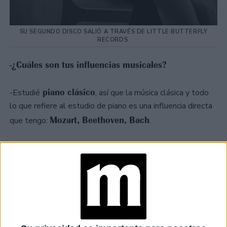
SU SEGUNDO DISCO SALIÓ A TRAVÉS DE LITTLE BUTTERFLY
RECORDS.
-¿Cuáles son tus influencias musicales?
piano clásico
-Estudié
, así que la música clásica y todo
lo que refiere al estudio de piano es una influencia directa
Mozart, Beethoven, Bach
que tengo:
.
Queen, The Beatles
Me gusta mucho
, era la música que
se escuchaba en mi casa, junto a bandas sonoras de
artistas de los años setenta
películas,
y música country.
Diría que aprendí a tocar el piano y a cantar gracias a
Regina Spektor
Leo
. También gue una gran influencia