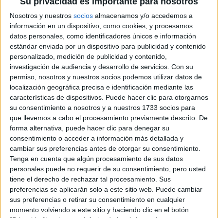
Su privacidad es importante para nosotros
Maslíah
(cantautor, pianista, escritor y humorista
uruguayo), que maneja un formato de canción y un humor
Nosotros y nuestros
socios
almacenamos y/o accedemos a
información en un dispositivo, como cookies, y procesamos
sarcástico que a mí me encanta.
datos personales, como identificadores únicos e información
estándar enviada por un dispositivo para publicidad y contenido
-En 2018 lanzaste tu primer álbum, Índigo, de
personalizado, medición de publicidad y contenido,
investigación de audiencia y desarrollo de servicios.
Con su
manera independiente. ¿Cómo fue el proceso?
permiso, nosotros y nuestros socios podemos utilizar datos de
localización geográfica precisa e identificación mediante las
TAMBIÉN TE PUEDE INTERESAR
características de dispositivos. Puede hacer clic para otorgarnos
su consentimiento a nosotros y a nuestros 1733 socios para
que llevemos a cabo el procesamiento previamente descrito. De
ZOE SALDANA,
PROTAGONISTA DE
forma alternativa, puede hacer clic para denegar su
LIONESS
consentimiento o acceder a información más detallada y
(PARAMOUNT+): “MI
cambiar sus preferencias antes de otorgar su consentimiento.
DESEO ES QUE NOS
Tenga en cuenta que algún procesamiento de sus datos
UNAMOS COMO
personales puede no requerir de su consentimiento, pero usted
COMUNIDADES
tiene el derecho de rechazar tal procesamiento. Sus
LATINAS”
preferencias se aplicarán solo a este sitio web. Puede cambiar
sus preferencias o retirar su consentimiento en cualquier
CONOCÉ A ESTAS
momento volviendo a este sitio y haciendo clic en el botón
CINCO MUJERES