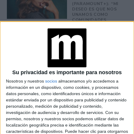
(PARAMOUNT+): “MI
DESEO ES QUE NOS
UNAMOS COMO
COMUNIDADES
LATINAS”
CONOCÉ A ESTAS
CINCO MUJERES
LATINAS QUE
TRANSFORMAN LA
MODA DE LA
REGIÓN
Su privacidad es importante para nosotros
Nosotros y nuestros
socios
almacenamos y/o accedemos a
LA CASA DE LA
ARTISTA PARISINA
información en un dispositivo, como cookies, y procesamos
ALEX PANDEV: UN
datos personales, como identificadores únicos e información
REFUGIO CREATIVO
estándar enviada por un dispositivo para publicidad y contenido
EN PERMANENTE
personalizado, medición de publicidad y contenido,
TRANSFORMACIÓN
investigación de audiencia y desarrollo de servicios.
Con su
permiso, nosotros y nuestros socios podemos utilizar datos de
ALEJANDRA
localización geográfica precisa e identificación mediante las
NAUGHTON,
características de dispositivos. Puede hacer clic para otorgarnos