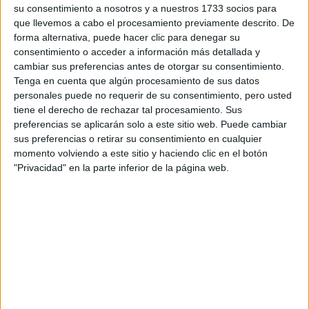
ECONOMISTA Y
su consentimiento a nosotros y a nuestros 1733 socios para
AUTORA: “NADIE
que llevemos a cabo el procesamiento previamente descrito. De
ROMPE SOLA EL
TECHO DE CRISTAL”
forma alternativa, puede hacer clic para denegar su
consentimiento o acceder a información más detallada y
cambiar sus preferencias antes de otorgar su consentimiento.
Tenga en cuenta que algún procesamiento de sus datos
personales puede no requerir de su consentimiento, pero usted
Las sandalias que se puso
Michelle Obama
de
tiene el derecho de rechazar tal procesamiento. Sus
Gianvito Rossi
preferencias se aplicarán solo a este sitio web. Puede cambiar
sus preferencias o retirar su consentimiento en cualquier
momento volviendo a este sitio y haciendo clic en el botón
"Privacidad" en la parte inferior de la página web.