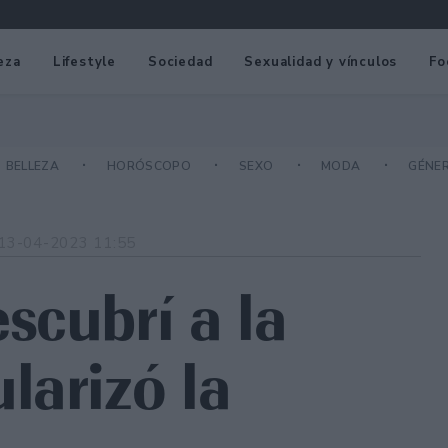
eza
Lifestyle
Sociedad
Sexualidad y vínculos
Fo
BELLEZA
HORÓSCOPO
SEXO
MODA
GÉNE
13-04-2023 11:55
scubrí a la
larizó la