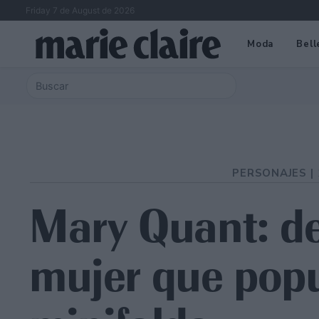
Friday 7 de August de 2026
Moda
Bell
PERSONAJES |
Mary Quant: de
mujer que popu