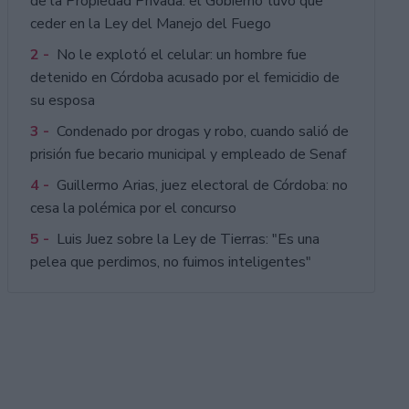
de la Propiedad Privada: el Gobierno tuvo que
ceder en la Ley del Manejo del Fuego
2 -
No le explotó el celular: un hombre fue
detenido en Córdoba acusado por el femicidio de
su esposa
3 -
Condenado por drogas y robo, cuando salió de
prisión fue becario municipal y empleado de Senaf
4 -
Guillermo Arias, juez electoral de Córdoba: no
cesa la polémica por el concurso
5 -
Luis Juez sobre la Ley de Tierras: "Es una
pelea que perdimos, no fuimos inteligentes"