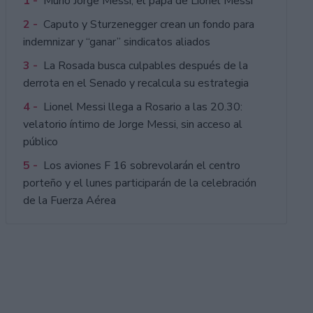
1 -
Murió Jorge Messi, el papá de Lionel Messi
2 -
Caputo y Sturzenegger crean un fondo para
indemnizar y “ganar” sindicatos aliados
3 -
La Rosada busca culpables después de la
derrota en el Senado y recalcula su estrategia
4 -
Lionel Messi llega a Rosario a las 20.30:
velatorio íntimo de Jorge Messi, sin acceso al
público
5 -
Los aviones F 16 sobrevolarán el centro
porteño y el lunes participarán de la celebración
de la Fuerza Aérea