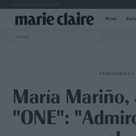
Sunday 9 de August de 2026
Moda
Bell
PERSONAJES |
María Mariño, 
"ONE": "Admiro