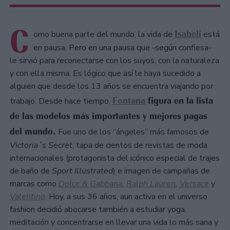
C
Isabeli
omo buena parte del mundo, la vida de
está
en pausa. Pero en una pausa que -según confiesa-
le sirvió para reconectarse con los suyos, con la naturaleza
y con ella misma. Es lógico que así le haya sucedido a
alguien que desde los 13 años se encuentra viajando por
Fontana
figura en la lista
trabajo. Desde hace tiempo,
de las modelos más importantes y mejores pagas
del mundo.
Fue uno de los “ángeles” más famosos de
Victoria´s Secret
, tapa de cientos de revistas de moda
internacionales (protagonista del icónico especial de trajes
de baño de
Sport Illustrated
) e imagen de campañas de
marcas como
Dolce & Gabbana
,
Ralph Lauren
,
Versace
y
Valentino
. Hoy, a sus 36 años, aun activa en el universo
fashion decidió abocarse también a estudiar yoga,
meditación y concentrarse en llevar una vida lo más sana y