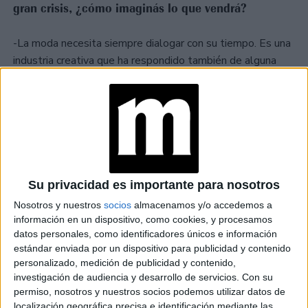
gran crisis, ¿cómo imaginás lo que vendrá?
-La moda necesita siempre dialogar con su tiempo. Es una
industria creativa que ha respondido también de alguna
manera a este momento de cuarentena. Por ejemplo, yo
participé en el desfile virtual de
amfAR
, hice tapas de
revistas fotografiadas de forma remota, campañas
grabadas e incluso un programa de televisión. Creo que la
manera de producir y consumir cambiará y será más
consciente y menos excesiva. Espero que empecemos a
vivir en un mundo más sustentable.
Su privacidad es importante para nosotros
Nosotros y nuestros
socios
almacenamos y/o accedemos a
-Desde hace un tiempo el universo del fashion tomó
información en un dispositivo, como cookies, y procesamos
datos personales, como identificadores únicos e información
conciencia de la importancia de la diversidad e
estándar enviada por un dispositivo para publicidad y contenido
inclusión…
personalizado, medición de publicidad y contenido,
investigación de audiencia y desarrollo de servicios.
Con su
-No solo la moda, sino que varios otros sectores están
permiso, nosotros y nuestros socios podemos utilizar datos de
localización geográfica precisa e identificación mediante las