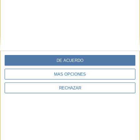
DI FERRERO
TEMAS:
LAS CÁRCAVAS
FLORIANÓPOLIS
BRASIL
ISABELI
ISABELI FONTANA
FERNANDO GOMEZ DOSSENA
DE ACUERDO
MÁS OPCIONES
Comentarios
RECHAZAR