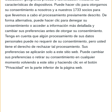
enfocándose en la diversidad. No podemos tener un
características de dispositivos. Puede hacer clic para otorgarnos
estándar y aceptarlo como único. La gente quiere sentirse
su consentimiento a nosotros y a nuestros 1733 socios para
incluida en la moda, en las corporaciones, en los dibujos
que llevemos a cabo el procesamiento previamente descrito. De
animados, en las películas, en la sociedad en general. El
forma alternativa, puede hacer clic para denegar su
movimiento consiste en traer varias voces, dejar el
consentimiento o acceder a información más detallada y
cambiar sus preferencias antes de otorgar su consentimiento.
anonimato y la marginación. Creo firmemente en la
Tenga en cuenta que algún procesamiento de sus datos
mentalidad de las nuevas generaciones.
personales puede no requerir de su consentimiento, pero usted
tiene el derecho de rechazar tal procesamiento. Sus
-¿Qué proyectos tenés para el futuro?
preferencias se aplicarán solo a este sitio web. Puede cambiar
sus preferencias o retirar su consentimiento en cualquier
momento volviendo a este sitio y haciendo clic en el botón
TAMBIÉN TE PUEDE INTERESAR
"Privacidad" en la parte inferior de la página web.
ZOE SALDANA,
PROTAGONISTA DE
LIONESS
(PARAMOUNT+): “MI
DESEO ES QUE NOS
UNAMOS COMO
COMUNIDADES
LATINAS”