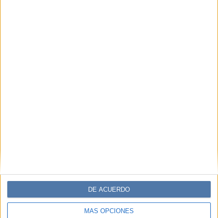
COMPARTÍ ESTA NOTA
EN ESTA NOTA
PERSONALIDAES:
ILEANA RODRIGUEZ
Comentarios
DE ACUERDO
MÁS OPCIONES