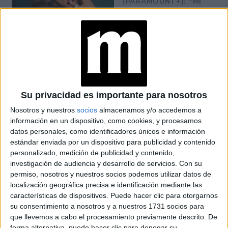
(PARAMOUNT+): “MI
DESEO ES QUE NOS
UNAMOS COMO
COMUNIDADES
LATINAS”
CONOCÉ A ESTAS
CINCO MUJERES
LATINAS QUE
TRANSFORMAN LA
Su privacidad es importante para nosotros
MODA DE LA
REGIÓN
Nosotros y nuestros
socios
almacenamos y/o accedemos a
información en un dispositivo, como cookies, y procesamos
datos personales, como identificadores únicos e información
LA CASA DE LA
ARTISTA PARISINA
estándar enviada por un dispositivo para publicidad y contenido
ALEX PANDEV: UN
personalizado, medición de publicidad y contenido,
REFUGIO CREATIVO
investigación de audiencia y desarrollo de servicios.
Con su
EN PERMANENTE
permiso, nosotros y nuestros socios podemos utilizar datos de
TRANSFORMACIÓN
localización geográfica precisa e identificación mediante las
características de dispositivos. Puede hacer clic para otorgarnos
ALEJANDRA
su consentimiento a nosotros y a nuestros 1731 socios para
NAUGHTON,
que llevemos a cabo el procesamiento previamente descrito. De
ECONOMISTA Y
forma alternativa, puede hacer clic para denegar su