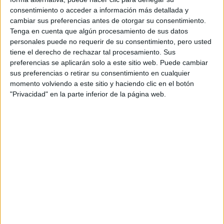
AUTORA: “NADIE
consentimiento o acceder a información más detallada y
ROMPE SOLA EL
cambiar sus preferencias antes de otorgar su consentimiento.
TECHO DE CRISTAL”
Tenga en cuenta que algún procesamiento de sus datos
personales puede no requerir de su consentimiento, pero usted
tiene el derecho de rechazar tal procesamiento. Sus
preferencias se aplicarán solo a este sitio web. Puede cambiar
Beyoncé encabeza las nominaciones con nueve categorías
sus preferencias o retirar su consentimiento en cualquier
y, además de ser la principal favorita, es la mujer con más
momento volviendo a este sitio y haciendo clic en el botón
postulaciones en la historia de los premios con 79
"Privacidad" en la parte inferior de la página web.
candidaturas durante su carrera. La artista norteamericana
podría convertirse también en la solista femenina con más
triunfos en esta premiación, ya que cuenta con 24
galardones, tres menos que la violinista Allison Krauss.