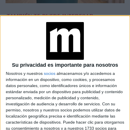
TAMBIÉN TE PUEDE INTERESAR
EN PRIMERA
PERSONA: CÓMO ES
VIVIR LA LICENCIA
POR PATERNIDAD
DE 6 MESES
LOS JEANS DE
Su privacidad es importante para nosotros
MÁXIMA DE
HOLANDA QUE
Nosotros y nuestros
socios
almacenamos y/o accedemos a
CAUSAN FUROR (Y
información en un dispositivo, como cookies, y procesamos
VAS A QUERER
datos personales, como identificadores únicos e información
USAR)
estándar enviada por un dispositivo para publicidad y contenido
PIEL MADURA:
personalizado, medición de publicidad y contenido,
CLAVES DE MAKE UP
investigación de audiencia y desarrollo de servicios.
Con su
PARA POTENCIAR LA
permiso, nosotros y nuestros socios podemos utilizar datos de
APARIENCIA DEL
localización geográfica precisa e identificación mediante las
ROSTRO
características de dispositivos. Puede hacer clic para otorgarnos
su consentimiento a nosotros y a nuestros 1733 socios para