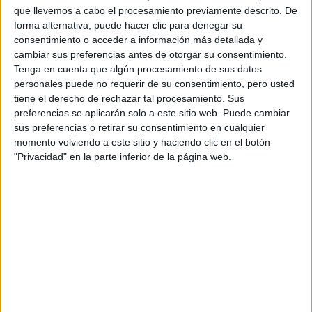
que llevemos a cabo el procesamiento previamente descrito. De
forma alternativa, puede hacer clic para denegar su
El vestido verde petróleo
de cuello cerrado con pliegues
consentimiento o acceder a información más detallada y
en el pecho, mini mangas y cinturón a la cintura
es de la
cambiar sus preferencias antes de otorgar su consentimiento.
Tenga en cuenta que algún procesamiento de sus datos
marca
Cynthia Martos
. Al igual que
el tapabocas del
personales puede no requerir de su consentimiento, pero usted
mismo verde
que la ex periodista eligió para cumplir el
tiene el derecho de rechazar tal procesamiento. Sus
Fabiola ya
protocolo de COVID-19. Cabe recordar que
preferencias se aplicarán solo a este sitio web. Puede cambiar
sus preferencias o retirar su consentimiento en cualquier
utilizó prendas de esta diseñadora
.
momento volviendo a este sitio y haciendo clic en el botón
"Privacidad" en la parte inferior de la página web.
TAMBIÉN TE PUEDE INTERESAR: NATALIA
ANTOLÍN: “EL ESTILO DE FABIOLA YÁÑEZ
ES MUY MODERNO Y EJECUTIVO”