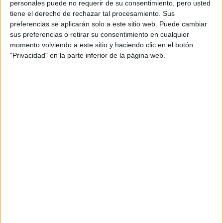
personales puede no requerir de su consentimiento, pero usted
ECONOMISTA Y
AUTORA: “NADIE
tiene el derecho de rechazar tal procesamiento. Sus
ROMPE SOLA EL
preferencias se aplicarán solo a este sitio web. Puede cambiar
TECHO DE CRISTAL”
sus preferencias o retirar su consentimiento en cualquier
momento volviendo a este sitio y haciendo clic en el botón
"Privacidad" en la parte inferior de la página web.
En las últimas semanas, durante su visita al programa de
la artista de 27
la televisión española
“El Hormiguero”
,
años
reveló por qué tiene un olor de cada color.
“Yo
te soy sincera, cuando me da un disgusto, ¡pum!, me
cambia el color del ojo izquierdo, no lo puedo controlar”
Nathy
aseguró
y agregó que el cambio depende de su
estado de ánimo ya que es una persona muy pasional.