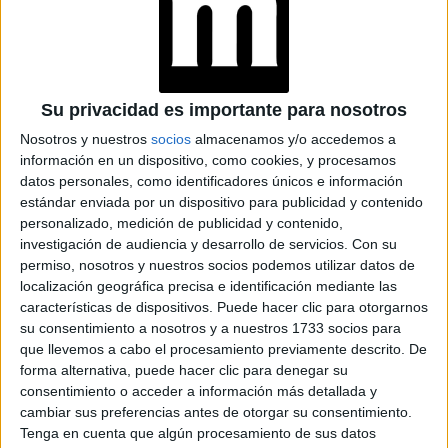
LIONESS
(PARAMOUNT+): “MI
DESEO ES QUE NOS
UNAMOS COMO
COMUNIDADES
LATINAS”
Su privacidad es importante para nosotros
Nosotros y nuestros
socios
almacenamos y/o accedemos a
CONOCÉ A ESTAS
CINCO MUJERES
información en un dispositivo, como cookies, y procesamos
LATINAS QUE
datos personales, como identificadores únicos e información
TRANSFORMAN LA
estándar enviada por un dispositivo para publicidad y contenido
MODA DE LA
personalizado, medición de publicidad y contenido,
REGIÓN
investigación de audiencia y desarrollo de servicios.
Con su
permiso, nosotros y nuestros socios podemos utilizar datos de
LA CASA DE LA
localización geográfica precisa e identificación mediante las
ARTISTA PARISINA
características de dispositivos. Puede hacer clic para otorgarnos
ALEX PANDEV: UN
su consentimiento a nosotros y a nuestros 1733 socios para
REFUGIO CREATIVO
que llevemos a cabo el procesamiento previamente descrito. De
EN PERMANENTE
TRANSFORMACIÓN
forma alternativa, puede hacer clic para denegar su
consentimiento o acceder a información más detallada y
cambiar sus preferencias antes de otorgar su consentimiento.
ALEJANDRA
Tenga en cuenta que algún procesamiento de sus datos
NAUGHTON,