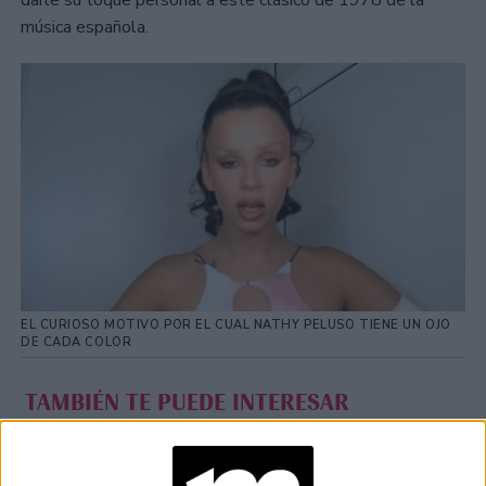
música española.
EL CURIOSO MOTIVO POR EL CUAL NATHY PELUSO TIENE UN OJO
DE CADA COLOR
TAMBIÉN TE PUEDE INTERESAR
ZOE SALDANA,
PROTAGONISTA DE