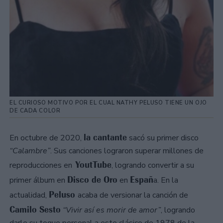
EL CURIOSO MOTIVO POR EL CUAL NATHY PELUSO TIENE UN OJO
DE CADA COLOR
la cantante
En octubre de 2020,
sacó su primer disco
“Calambre”
. Sus canciones lograron superar millones de
YoutTube
reproducciones en
, logrando convertir a su
Disco de Oro
Españ
primer álbum en
en
a. En la
Peluso
actualidad,
acaba de versionar la canción de
Camilo Sesto
“Vivir así es morir de amor”
, logrando
darle su toque personal a este clásico de 1978 de la