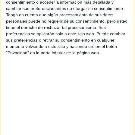
consentimiento o acceder a información más detallada y
cambiar sus preferencias antes de otorgar su consentimiento.
Tenga en cuenta que algún procesamiento de sus datos
personales puede no requerir de su consentimiento, pero usted
tiene el derecho de rechazar tal procesamiento. Sus
preferencias se aplicarán solo a este sitio web. Puede cambiar
sus preferencias o retirar su consentimiento en cualquier
momento volviendo a este sitio y haciendo clic en el botón
"Privacidad" en la parte inferior de la página web.
María Becerra y Mau y Ricky
serán las estrellas de
America Rockstars en Punta
del Este
Por primera vez, la cantante más escuchada de Argentina
y el exitoso dúo musical de hermanos llegan a Uruguay
para presentarse en America Rockstars.
Un paso