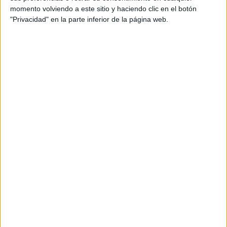
TRANSFORMAN LA
momento volviendo a este sitio y haciendo clic en el botón
MODA DE LA
"Privacidad" en la parte inferior de la página web.
REGIÓN
LA CASA DE LA
ARTISTA PARISINA
ALEX PANDEV: UN
REFUGIO CREATIVO
EN PERMANENTE
TRANSFORMACIÓN
ALEJANDRA
NAUGHTON,
ECONOMISTA Y
AUTORA: “NADIE
ROMPE SOLA EL
TECHO DE CRISTAL”
“La actriz fabulosamente glamorosa en ascenso y
sensación de Instagram. Rina, sin duda, una estrella en