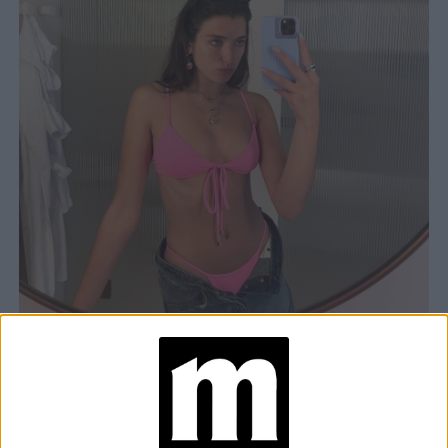
RINA LIPA
Rina
París
Hace algunas semanas atrás,
viajó hasta
para
la Semana de la Alta Costura
presenciar
, donde modeló