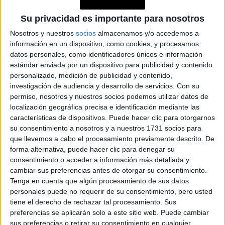
Balenciaga
Kim
su hermana para el desfile de
, junto a
Su privacidad es importante para nosotros
Kardashian, Bella Hadid y Nicole Kidman
, entre otras
Nosotros y nuestros
socios
almacenamos y/o accedemos a
la hermana de la
figuras internacionales. Pero
información en un dispositivo, como cookies, y procesamos
intérprete de Levitating
siempre tuvo una pasión por la
datos personales, como identificadores únicos e información
estándar enviada por un dispositivo para publicidad y contenido
actuación.
personalizado, medición de publicidad y contenido,
investigación de audiencia y desarrollo de servicios.
Con su
TAMBIÉN TE PUEDE INTERESAR
permiso, nosotros y nuestros socios podemos utilizar datos de
localización geográfica precisa e identificación mediante las
características de dispositivos. Puede hacer clic para otorgarnos
ZOE SALDANA,
PROTAGONISTA DE
su consentimiento a nosotros y a nuestros 1731 socios para
LIONESS
que llevemos a cabo el procesamiento previamente descrito. De
(PARAMOUNT+): “MI
forma alternativa, puede hacer clic para denegar su
DESEO ES QUE NOS
consentimiento o acceder a información más detallada y
UNAMOS COMO
cambiar sus preferencias antes de otorgar su consentimiento.
COMUNIDADES
Tenga en cuenta que algún procesamiento de sus datos
LATINAS”
personales puede no requerir de su consentimiento, pero usted
tiene el derecho de rechazar tal procesamiento. Sus
CONOCÉ A ESTAS
preferencias se aplicarán solo a este sitio web. Puede cambiar
CINCO MUJERES
sus preferencias o retirar su consentimiento en cualquier
LATINAS QUE