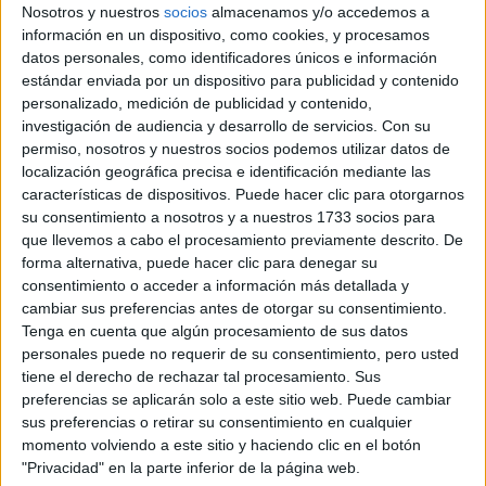
En las imágenes que compartió en su posteo de instagram
Nosotros y nuestros
socios
almacenamos y/o accedemos a
Chiara lució el cabello suelto, con un estilo
información en un dispositivo, como cookies, y procesamos
datos personales, como identificadores únicos e información
desfachatado y casual pero incorporando estas
estándar enviada por un dispositivo para publicidad y contenido
pequeñas trenzas delanteras como detalle que
personalizado, medición de publicidad y contenido,
investigación de audiencia y desarrollo de servicios.
Con su
completa el look
, y le da un toque fresco y juvenil. No
permiso, nosotros y nuestros socios podemos utilizar datos de
están muy marcadas y le retira los pelos de la cara y al
localización geográfica precisa e identificación mediante las
mismo tiempo aportar un glow up al resultado final.
características de dispositivos. Puede hacer clic para otorgarnos
su consentimiento a nosotros y a nuestros 1733 socios para
que llevemos a cabo el procesamiento previamente descrito. De
TAMBIÉN TE PUEDE INTERESAR
forma alternativa, puede hacer clic para denegar su
consentimiento o acceder a información más detallada y
ZOE SALDANA,
cambiar sus preferencias antes de otorgar su consentimiento.
PROTAGONISTA DE
Tenga en cuenta que algún procesamiento de sus datos
LIONESS
personales puede no requerir de su consentimiento, pero usted
(PARAMOUNT+): “MI
tiene el derecho de rechazar tal procesamiento. Sus
DESEO ES QUE NOS
UNAMOS COMO
preferencias se aplicarán solo a este sitio web. Puede cambiar
COMUNIDADES
sus preferencias o retirar su consentimiento en cualquier
LATINAS”
momento volviendo a este sitio y haciendo clic en el botón
"Privacidad" en la parte inferior de la página web.