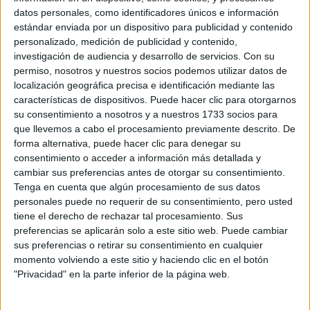
datos personales, como identificadores únicos e información
ALEJANDRA
estándar enviada por un dispositivo para publicidad y contenido
NAUGHTON,
personalizado, medición de publicidad y contenido,
ECONOMISTA Y
AUTORA: “NADIE
investigación de audiencia y desarrollo de servicios.
Con su
ROMPE SOLA EL
permiso, nosotros y nuestros socios podemos utilizar datos de
TECHO DE CRISTAL”
localización geográfica precisa e identificación mediante las
características de dispositivos. Puede hacer clic para otorgarnos
su consentimiento a nosotros y a nuestros 1733 socios para
que llevemos a cabo el procesamiento previamente descrito. De
donará 1 millón de dólares
forma alternativa, puede hacer clic para denegar su
Por su parte la cantante
a
consentimiento o acceder a información más detallada y
distintas organizaciones humanitarias a través de una
cambiar sus preferencias antes de otorgar su consentimiento.
sociedad solidaria que formó junto Iewin Redlener, el jefe
Tenga en cuenta que algún procesamiento de sus datos
del Centro de Recursos y Respuesta a la Pandemia de la
personales puede no requerir de su consentimiento, pero usted
Universidad de Columbia y cofundador del Fondo de Salud
tiene el derecho de rechazar tal procesamiento. Sus
preferencias se aplicarán solo a este sitio web. Puede cambiar
Infantil.
sus preferencias o retirar su consentimiento en cualquier
momento volviendo a este sitio y haciendo clic en el botón
“Cuando veo los devastadores números de las minorías
"Privacidad" en la parte inferior de la página web.
todos tenemos la
afectadas con COVID-19, sé que
responsabilidad de ayudar
en la forma en que