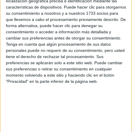
pasado
en Argentina
localización geográfica precisa e identificación mediante las
y esta semana se editó en España,
características de dispositivos. Puede hacer clic para otorgarnos
aún no hay novedades
de publicación).
su consentimiento a nosotros y a nuestros 1733 socios para
que llevemos a cabo el procesamiento previamente descrito. De
Su título lleva impregnado su peculiar estilo y ADN:
forma alternativa, puede hacer clic para denegar su
consentimiento o acceder a información más detallada y
Violet Bent Backwards Over the Grass
, que para los
cambiar sus preferencias antes de otorgar su consentimiento.
“Violeta hace
españoles no mereció otra traducción que
Tenga en cuenta que algún procesamiento de sus datos
personales puede no requerir de su consentimiento, pero usted
el puente sobre la hierba”
.
tiene el derecho de rechazar tal procesamiento. Sus
preferencias se aplicarán solo a este sitio web. Puede cambiar
El libro tiene otra particularidad: varios de sus poemas
sus preferencias o retirar su consentimiento en cualquier
fueron scaneados
(ilustrados con fotos y dibujos)
de su
momento volviendo a este sitio y haciendo clic en el botón
"Privacidad" en la parte inferior de la página web.
tachaduras,
escritura original, por lo cual conservan
líneas torcidas
manchas de café.
e incluso
Al igual que Chemtrails over the Country Club, este
Behind the Iron
poemario ya tiene sucesor confirmado:
Gates, Insights from an institution
que, al parecer,