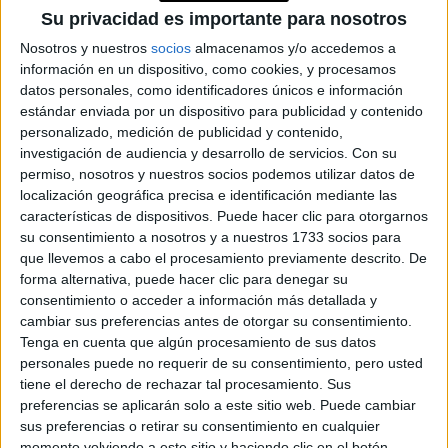
testimonios de expertos como el Dr. James Gerber, físico
Su privacidad es importante para nosotros
del Instituto del Medio Ambiente de la Universidad de
Nosotros y nuestros
socios
almacenamos y/o accedemos a
Minnesota; la Dra. Claire Kremen, bióloga de la
información en un dispositivo, como cookies, y procesamos
conservación de la Universidad de California; el Dr. Paul
datos personales, como identificadores únicos e información
Ehrlich, presidente del Centro de Conservación Biológica
estándar enviada por un dispositivo para publicidad y contenido
de la Universidad de Standford; William Ryerson,
personalizado, medición de publicidad y contenido,
investigación de audiencia y desarrollo de servicios.
Con su
presidente de la Population Media Center; el Dr. Boris
permiso, nosotros y nuestros socios podemos utilizar datos de
Worm, biólogo marino de la Universidad de Dalhousie;
localización geográfica precisa e identificación mediante las
Alicia Graves, del Bixby Center de la Universidad de
características de dispositivos. Puede hacer clic para otorgarnos
Berkeley; el Dr. David M. Romps, director del Centro
su consentimiento a nosotros y a nuestros 1733 socios para
Científico Atmosférico de Berkeley, y Daniel H. Miller,
que llevemos a cabo el procesamiento previamente descrito. De
forma alternativa, puede hacer clic para denegar su
director del Grupo Roda.
consentimiento o acceder a información más detallada y
cambiar sus preferencias antes de otorgar su consentimiento.
Sofia Pineda Ochoa
nació y creció en Guadalajara,
Tenga en cuenta que algún procesamiento de sus datos
personales puede no requerir de su consentimiento, pero usted
se mudó a
México. Estudió Medicina y Bioquímica y luego
tiene el derecho de rechazar tal procesamiento. Sus
Texas, donde actualmente reside y trabaja
. Al igual
preferencias se aplicarán solo a este sitio web. Puede cambiar
vegana
hace muchísimos años
que Moby, es
. Esta es
sus preferencias o retirar su consentimiento en cualquier
momento volviendo a este sitio y haciendo clic en el botón