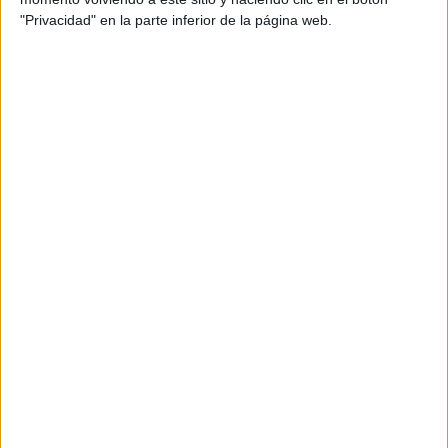
su primera incursión como cineasta. La película está
"Privacidad" en la parte inferior de la página web.
página de la
disponible, de manera gratuita, en la
película
Youtube
Amazon Prime
, en
y también en
Video.
GALERÍA DE IMÁGENES
Accedé a los beneficios para suscriptores
Contenidos exclusivos
Sorteos
Descuentos en publicaciones