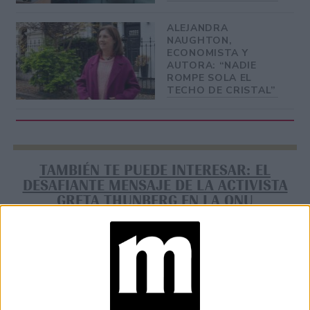
ALEJANDRA
NAUGHTON,
ECONOMISTA Y
AUTORA: “NADIE
ROMPE SOLA EL
TECHO DE CRISTAL”
TAMBIÉN TE PUEDE INTERESAR: EL
DESAFIANTE MENSAJE DE LA ACTIVISTA
GRETA THUNBERG EN LA ONU
Además del músico, que hace años viene trabajando para
mponer una agenda ambientalista en la
i
conversación pública
. el documental cuenta con