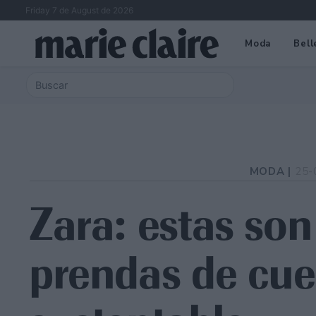
Friday 7 de August de 2026
Moda
Bell
MODA |
25-
Zara: estas son 
prendas de cue