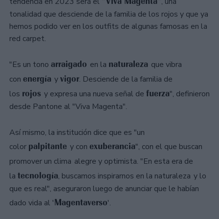
"Viva Magenta"
tendencia en 2023 será el
, una
tonalidad que desciende de la familia de los rojos y que ya
hemos podido ver en los outfits de algunas famosas en la
red carpet.
arraigado
naturaleza
"Es un tono
en la
que vibra
energía
vigor
con
y
. Desciende de la familia de
rojos
fuerza
los
y expresa una nueva señal de
", definieron
desde Pantone al "Viva Magenta".
Así mismo, la institución dice que es "un
palpitante
exuberancia
color
y con
", con el que buscan
promover un clima
alegre y optimista. "En esta era de
tecnología
la
, buscamos inspirarnos en la naturaleza
y lo
que es real", aseguraron luego de anunciar que le habían
Magentaverso
dado vida al '
'.