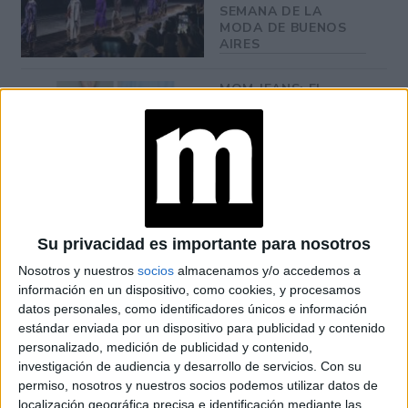
SEMANA DE LA
MODA DE BUENOS
AIRES
MOM JEANS: EL
MODELO DE DENIM
MÁS FAVORECEDOR
Y QUE NUNCA PASA
DE MODA
TECNOMODA 2026:
CUANDO LA MODA
Su privacidad es importante para nosotros
ARGENTINA SE
ENCUENTRA CON LA
Nosotros y nuestros
socios
almacenamos y/o accedemos a
IA
información en un dispositivo, como cookies, y procesamos
datos personales, como identificadores únicos e información
estándar enviada por un dispositivo para publicidad y contenido
JEANS
personalizado, medición de publicidad y contenido,
ACAMPANADOS DE
REGRESO: IDEAS DE
investigación de audiencia y desarrollo de servicios.
Con su
LOOKS CON
permiso, nosotros y nuestros socios podemos utilizar datos de
BÁSICOS
localización geográfica precisa e identificación mediante las