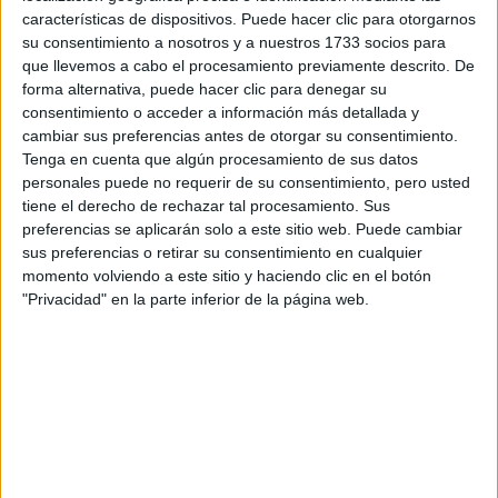
características de dispositivos. Puede hacer clic para otorgarnos
su consentimiento a nosotros y a nuestros 1733 socios para
que llevemos a cabo el procesamiento previamente descrito. De
forma alternativa, puede hacer clic para denegar su
Por otro lado, Pantone aconseja acompañar al tono del
consentimiento o acceder a información más detallada y
'Arena Gris'
'Cornejo
2023 con otros colores como el
,
cambiar sus preferencias antes de otorgar su consentimiento.
Tenga en cuenta que algún procesamiento de sus datos
Pálido'
'Aire Libre'.
o
personales puede no requerir de su consentimiento, pero usted
tiene el derecho de rechazar tal procesamiento. Sus
Con el anuncio del color del año, Pantone trata de
preferencias se aplicarán solo a este sitio web. Puede cambiar
sus preferencias o retirar su consentimiento en cualquier
establecer un tono que refleje el espíritu global.
No
momento volviendo a este sitio y haciendo clic en el botón
solo podremos disfrutar de esta hermosa tonalidad en la
"Privacidad" en la parte inferior de la página web.
industria fashionista sino que también lo veremos reflejado
en otros ámbitos que crean productos de todo tipo.
D
esde hace más de dos décadas que -a partir de
análisis
Pantone Color
un
de las tendencias- el
Institute es el encargado de lanzar a nivel global el