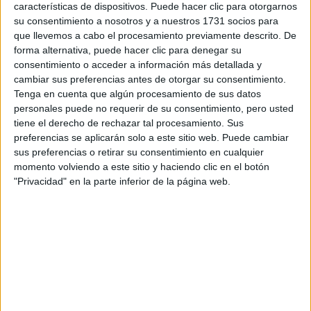
características de dispositivos. Puede hacer clic para otorgarnos
su consentimiento a nosotros y a nuestros 1731 socios para
que llevemos a cabo el procesamiento previamente descrito. De
forma alternativa, puede hacer clic para denegar su
consentimiento o acceder a información más detallada y
cambiar sus preferencias antes de otorgar su consentimiento.
Tenga en cuenta que algún procesamiento de sus datos
VALENTINO PRESENTA SU ÚLTIMA COLECCIÓN DE ZAPATOS CON
personales puede no requerir de su consentimiento, pero usted
IMPACTANTES DESNUDOS
tiene el derecho de rechazar tal procesamiento. Sus
preferencias se aplicarán solo a este sitio web. Puede cambiar
“Empecé a pensar en cómo podíamos representar
sus preferencias o retirar su consentimiento en cualquier
cuerpos extraños desnudos para transmitir una
momento volviendo a este sitio y haciendo clic en el botón
sensación de confianza y ternura, así que se me ocurrió la
"Privacidad" en la parte inferior de la página web.
idea de crear una enorme estructura cúbica con cortinas.
Nuestra recomendación es que uses los zapatos como
viniste al mundo. Son un verdadero símbolo de deseo”
Alessandro Merlo
expresó
, el fotógrafo encargado de
esta producción.