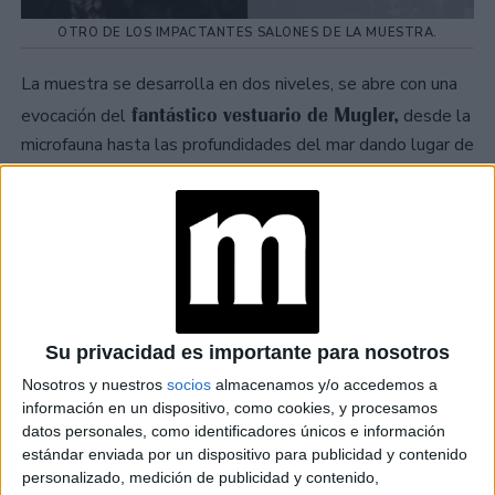
OTRO DE LOS IMPACTANTES SALONES DE LA MUESTRA.
La muestra se desarrolla en dos niveles, se abre con una
fantástico vestuario de Mugler,
evocación del
desde la
microfauna hasta las profundidades del mar dando lugar de
honor al exceso: siluetas futuristas con hombreras
puntiagudas, escotes abisales, cinturas de avispas irreales
y más de su inconfundible magia.
TAMBIÉN TE PUEDE INTERESAR
MOM JEANS: EL
Su privacidad es importante para nosotros
MODELO DE DENIM
MÁS FAVORECEDOR
Nosotros y nuestros
socios
almacenamos y/o accedemos a
Y QUE NUNCA PASA
información en un dispositivo, como cookies, y procesamos
DE MODA
datos personales, como identificadores únicos e información
estándar enviada por un dispositivo para publicidad y contenido
personalizado, medición de publicidad y contenido,
TECNOMODA 2026: