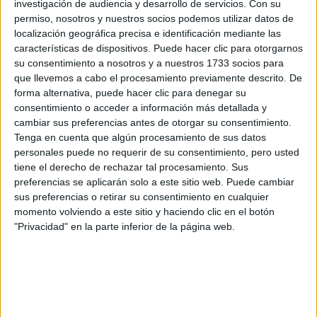
investigación de audiencia y desarrollo de servicios.
Con su
CUANDO LA MODA
permiso, nosotros y nuestros socios podemos utilizar datos de
ARGENTINA SE
ENCUENTRA CON LA
localización geográfica precisa e identificación mediante las
IA
características de dispositivos. Puede hacer clic para otorgarnos
su consentimiento a nosotros y a nuestros 1733 socios para
que llevemos a cabo el procesamiento previamente descrito. De
JEANS
forma alternativa, puede hacer clic para denegar su
ACAMPANADOS DE
consentimiento o acceder a información más detallada y
REGRESO: IDEAS DE
cambiar sus preferencias antes de otorgar su consentimiento.
LOOKS CON
Tenga en cuenta que algún procesamiento de sus datos
BÁSICOS
personales puede no requerir de su consentimiento, pero usted
tiene el derecho de rechazar tal procesamiento. Sus
preferencias se aplicarán solo a este sitio web. Puede cambiar
LOOKS BÁSICOS
sus preferencias o retirar su consentimiento en cualquier
CON JEANS ANCHOS
PARA CERRAR EL
momento volviendo a este sitio y haciendo clic en el botón
INVIERNO 2026
"Privacidad" en la parte inferior de la página web.
Maschinenmensch
En la exposición podemos admirar su