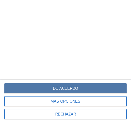
PERSONALIDAES:
THIERRY MUGLER
TEMAS:
MUESTRA
PARÍS
MODA
ARTE
MUSEO
Comentarios
DE ACUERDO
MÁS OPCIONES
RECHAZAR