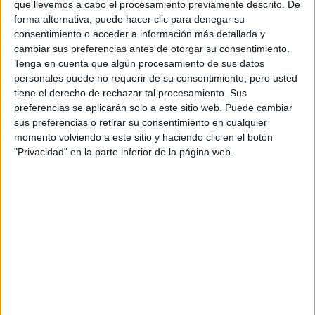
que llevemos a cabo el procesamiento previamente descrito. De
ARGENTINA SE
forma alternativa, puede hacer clic para denegar su
ENCUENTRA CON LA
IA
consentimiento o acceder a información más detallada y
cambiar sus preferencias antes de otorgar su consentimiento.
Tenga en cuenta que algún procesamiento de sus datos
JEANS
personales puede no requerir de su consentimiento, pero usted
ACAMPANADOS DE
tiene el derecho de rechazar tal procesamiento. Sus
REGRESO: IDEAS DE
preferencias se aplicarán solo a este sitio web. Puede cambiar
LOOKS CON
sus preferencias o retirar su consentimiento en cualquier
BÁSICOS
momento volviendo a este sitio y haciendo clic en el botón
"Privacidad" en la parte inferior de la página web.
LOOKS BÁSICOS
CON JEANS ANCHOS
PARA CERRAR EL
INVIERNO 2026
Blazer realizado con descarte textil plisado y bermudas
de poplin fusionada. Sandalias, Benita Peka.