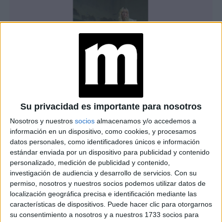
Su privacidad es importante para nosotros
TAMBIÉN TE PUEDE INTERESAR
Nosotros y nuestros
socios
almacenamos y/o accedemos a
información en un dispositivo, como cookies, y procesamos
datos personales, como identificadores únicos e información
MOM JEANS: EL
estándar enviada por un dispositivo para publicidad y contenido
MODELO DE DENIM
MÁS FAVORECEDOR
personalizado, medición de publicidad y contenido,
Y QUE NUNCA PASA
investigación de audiencia y desarrollo de servicios.
Con su
DE MODA
permiso, nosotros y nuestros socios podemos utilizar datos de
localización geográfica precisa e identificación mediante las
características de dispositivos. Puede hacer clic para otorgarnos
TECNOMODA 2026:
su consentimiento a nosotros y a nuestros 1733 socios para
CUANDO LA MODA