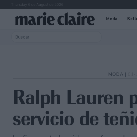
Thursday 6 de August de 2026
Moda
Bell
MODA |
01-
Ralph Lauren p
servicio de teñi