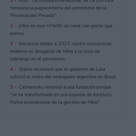
1 -
Asís: "La movida internacional de La Doctora
tensiona la pugna interna del peronismo de la
Provincia del Pecado"
2 -
¡Mirá en vivo +Perfil!: un canal con gente que
piensa
3 -
Encuesta rumbo a 2027: cuatro consultoras
midieron el desgaste de Milei y la crisis de
liderazgo en el peronismo
4 -
Quirno reconoció que el gobierno de Lula
solicitó el retiro del embajador argentino en Brasil
5 -
Cachanosky renunció a una fundación porque
"se ha transformado en una especie de Instituto
Patria incondicional de la gestión de Milei"