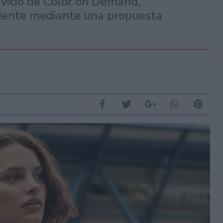
rvicio de Color on Demand,
iente mediante una propuesta