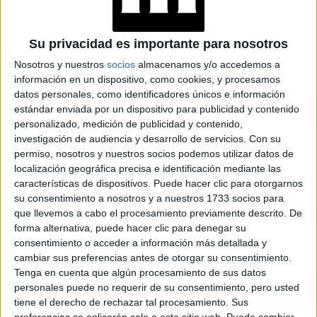
LOOKS BÁSICOS
CON JEANS ANCHOS
PARA CERRAR EL
Su privacidad es importante para nosotros
INVIERNO 2026
Nosotros y nuestros
socios
almacenamos y/o accedemos a
información en un dispositivo, como cookies, y procesamos
datos personales, como identificadores únicos e información
CONOCÉ A ESTAS
estándar enviada por un dispositivo para publicidad y contenido
CINCO MUJERES
personalizado, medición de publicidad y contenido,
LATINAS QUE
investigación de audiencia y desarrollo de servicios.
Con su
TRANSFORMAN LA
MODA DE LA
permiso, nosotros y nuestros socios podemos utilizar datos de
REGIÓN
localización geográfica precisa e identificación mediante las
características de dispositivos. Puede hacer clic para otorgarnos
su consentimiento a nosotros y a nuestros 1733 socios para
CONOCÉ EL
ACCESORIO QUE
que llevemos a cabo el procesamiento previamente descrito. De
CUIDA TU PELO Y
forma alternativa, puede hacer clic para denegar su
LEVANTA TU
consentimiento o acceder a información más detallada y
OUTFIT EN
cambiar sus preferencias antes de otorgar su consentimiento.
INSTANTES
Tenga en cuenta que algún procesamiento de sus datos
personales puede no requerir de su consentimiento, pero usted
tiene el derecho de rechazar tal procesamiento. Sus