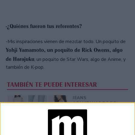
-¿Quiénes fueron tus referentes?
-Mis inspiraciones vienen de mezclar todo. Un poquito de
Yohji Yamamoto, un poquito de Rick Owens, algo
de Harajuku
, un poquito de Star Wars, algo de Anime, y
también de K-pop.
TAMBIÉN TE PUEDE INTERESAR
JEANS
ACAMPANADOS DE
REGRESO: IDEAS DE
LOOKS CON
BÁSICOS