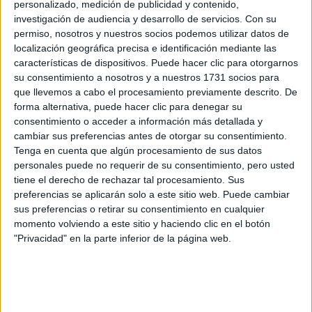
de las zonas más
de alta costura en La Isla, una
personalizado, medición de publicidad y contenido,
investigación de audiencia y desarrollo de servicios.
Con su
exclusivas de Buenos Aire
s. Ubicado en Av. Pueyrredón
permiso, nosotros y nuestros socios podemos utilizar datos de
2485, el espacio funcionará con cita previa de lunes a
localización geográfica precisa e identificación mediante las
viernes, consolidando un nuevo hogar para sus creaciones
características de dispositivos. Puede hacer clic para otorgarnos
más exclusivas.
su consentimiento a nosotros y a nuestros 1731 socios para
que llevemos a cabo el procesamiento previamente descrito. De
forma alternativa, puede hacer clic para denegar su
consentimiento o acceder a información más detallada y
cambiar sus preferencias antes de otorgar su consentimiento.
Tenga en cuenta que algún procesamiento de sus datos
personales puede no requerir de su consentimiento, pero usted
tiene el derecho de rechazar tal procesamiento. Sus
preferencias se aplicarán solo a este sitio web. Puede cambiar
sus preferencias o retirar su consentimiento en cualquier
momento volviendo a este sitio y haciendo clic en el botón
"Privacidad" en la parte inferior de la página web.