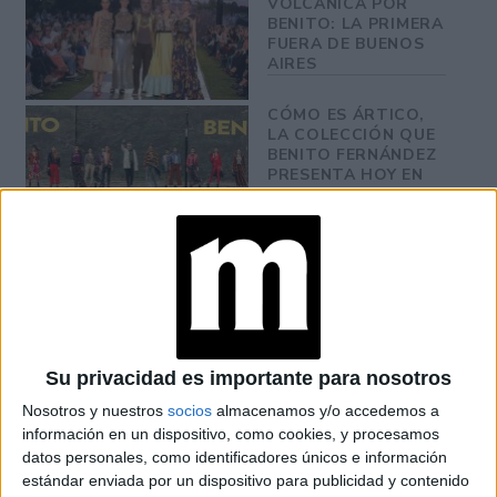
VOLCÁNICA POR
BENITO: LA PRIMERA
FUERA DE BUENOS
AIRES
CÓMO ES ÁRTICO,
LA COLECCIÓN QUE
BENITO FERNÁNDEZ
PRESENTA HOY EN
NEW YORK FASHION
WEEK
CAMBALACHE:
BENITO FERNÁNDEZ
PRESENTÓ SU
FIESTA DE COLORES
“NO GENDER” EN
DESIGNERS
Su privacidad es importante para nosotros
Nosotros y nuestros
socios
almacenamos y/o accedemos a
información en un dispositivo, como cookies, y procesamos
Más allá del desfile, la jornada tuvo otro anuncio
datos personales, como identificadores únicos e información
importante: la apertura de su nueva boutique y showroom
estándar enviada por un dispositivo para publicidad y contenido