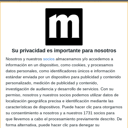
atracción, en Inglaterra por ejemplo, el lado del lunar
simbolizaría el partido político afín, y en Francia una de las
cortesanas más famosas y amantes del Rey Louis XV,
Madame de Pompadour, señalaba con sus lunares las
diferentes posiciones de las fuerzas militares, dando
información privilegiada gracias a las mouches.
Su privacidad es importante para nosotros
Nosotros y nuestros
socios
almacenamos y/o accedemos a
La moda de los lunares postizos fue disminuyendo, pero
información en un dispositivo, como cookies, y procesamos
quedó muy marcada a finales del siglo XVIII en
datos personales, como identificadores únicos e información
trabajadoras sexuales y damas de compañía
. Más
estándar enviada por un dispositivo para publicidad y contenido
personalizado, medición de publicidad y contenido,
adelante artistas de Hollywood como Marilyn Monroe,
investigación de audiencia y desarrollo de servicios.
Con su
Madonna, Roger Moore y Cindy Crawford, revivieron la
permiso, nosotros y nuestros socios podemos utilizar datos de
sensualidad del lunar, algunos resaltando sus marcas de
localización geográfica precisa e identificación mediante las
nacimiento y otros creando su sello personal.
características de dispositivos. Puede hacer clic para otorgarnos
su consentimiento a nosotros y a nuestros 1731 socios para
que llevemos a cabo el procesamiento previamente descrito. De
forma alternativa, puede hacer clic para denegar su