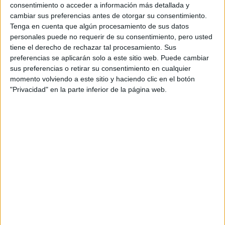
GALERÍA DE IMÁGENES
consentimiento o acceder a información más detallada y
cambiar sus preferencias antes de otorgar su consentimiento.
Tenga en cuenta que algún procesamiento de sus datos
personales puede no requerir de su consentimiento, pero usted
tiene el derecho de rechazar tal procesamiento. Sus
preferencias se aplicarán solo a este sitio web. Puede cambiar
sus preferencias o retirar su consentimiento en cualquier
momento volviendo a este sitio y haciendo clic en el botón
"Privacidad" en la parte inferior de la página web.
Accedé a los beneficios para suscriptores
Contenidos exclusivos
Sorteos
Descuentos en publicaciones
Participación en los eventos organizados por
Editorial Perfil.
Suscribite ahora